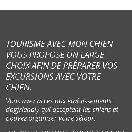
g
a
t
i
TOURISME AVEC MON CHIEN
o
VOUS PROPOSE UN LARGE
CHOIX AFIN DE PRÉPARER VOS
n
EXCURSIONS AVEC VOTRE
d
CHIEN.
e
Vous avez accès aux établissements
l
dogfriendly qui acceptent les chiens et
’
pouvez organiser votre séjour.
a