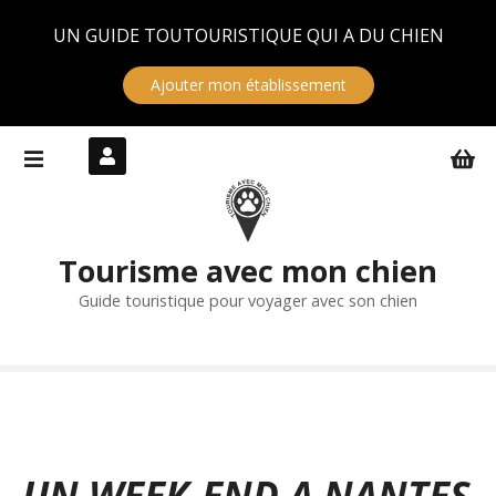
Panneau de gestion des cookies
UN GUIDE TOUTOURISTIQUE QUI A DU CHIEN
Ajouter mon établissement
S
k
i
p
t
Tourisme avec mon chien
o
c
Guide touristique pour voyager avec son chien
o
n
t
e
n
t
UN WEEK-END A NANTES