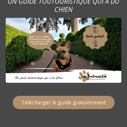
UN GUIDE TOUTOURISTIQUE QUI A DU
r
CHIEN
t
i
c
l
e
Télécharger le guide gratuitement