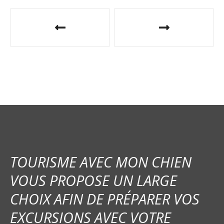
N
a
v
i
g
a
t
i
TOURISME AVEC MON CHIEN
o
VOUS PROPOSE UN LARGE
CHOIX AFIN DE PRÉPARER VOS
n
EXCURSIONS AVEC VOTRE
d