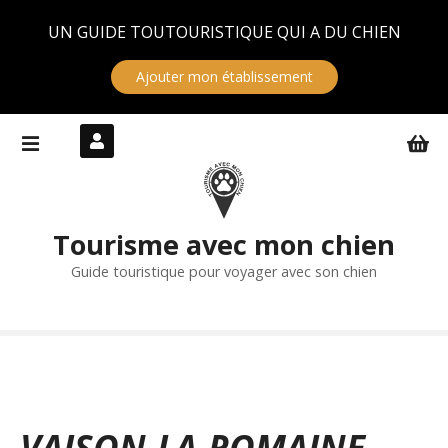
Panneau de gestion des cookies
UN GUIDE TOUTOURISTIQUE QUI A DU CHIEN
Ajouter mon établissement
S
k
i
p
t
Tourisme avec mon chien
o
c
Guide touristique pour voyager avec son chien
o
n
t
e
n
t
VAISON-LA-ROMAINE