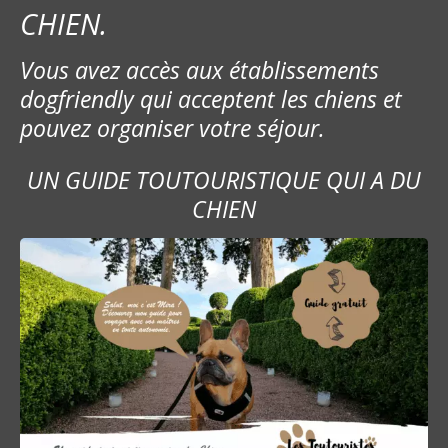
CHIEN.
e
Vous avez accès aux établissements
l
dogfriendly qui acceptent les chiens et
’
pouvez organiser votre séjour.
a
UN GUIDE TOUTOURISTIQUE QUI A DU
r
CHIEN
t
i
c
l
e