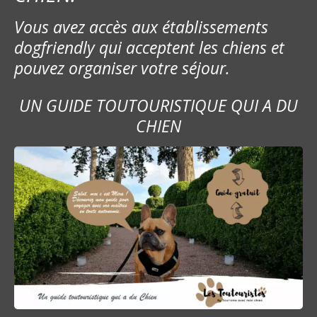
e
Vous avez accès aux établissements
l
dogfriendly qui acceptent les chiens et
’
pouvez organiser votre séjour.
a
UN GUIDE TOUTOURISTIQUE QUI A DU
r
CHIEN
t
i
c
l
e