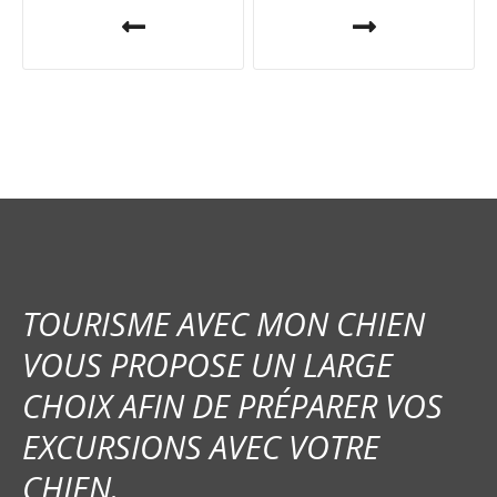
N
a
v
i
g
a
t
i
TOURISME AVEC MON CHIEN
o
VOUS PROPOSE UN LARGE
CHOIX AFIN DE PRÉPARER VOS
n
EXCURSIONS AVEC VOTRE
d
CHIEN.