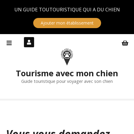
Panneau de gestion des cookies
UN GUIDE TOUTOURISTIQUE QUI A DU CHIEN
Ajouter mon établissement
S
k
i
p
t
Tourisme avec mon chien
o
c
Guide touristique pour voyager avec son chien
o
n
t
e
n
t
Vous vous demandez