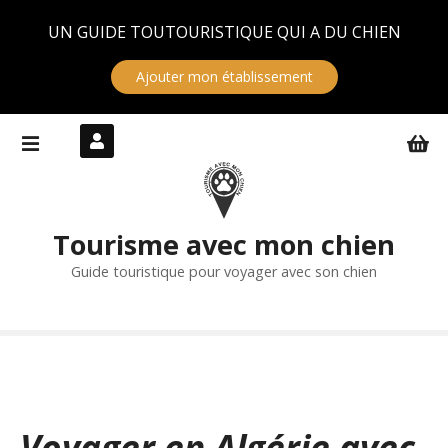
Panneau de gestion des cookies
UN GUIDE TOUTOURISTIQUE QUI A DU CHIEN
Ajouter mon établissement
S
k
i
p
t
Tourisme avec mon chien
o
c
Guide touristique pour voyager avec son chien
o
n
t
e
n
t
Voyager en Algérie avec