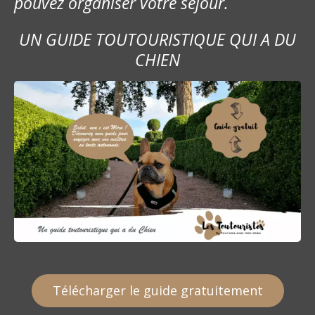
pouvez organiser votre séjour.
a
UN GUIDE TOUTOURISTIQUE QUI A DU
r
CHIEN
t
i
c
l
e
Télécharger le guide gratuitement