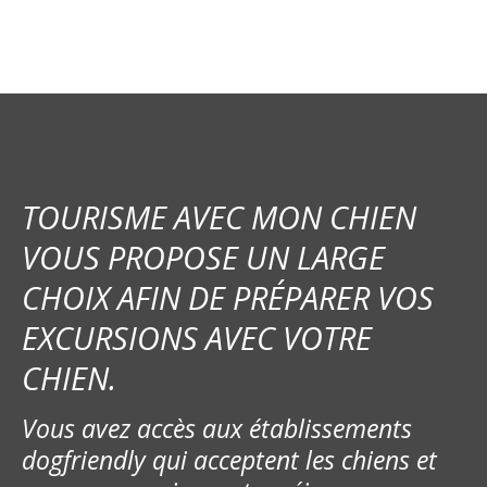
i
g
a
t
i
TOURISME AVEC MON CHIEN
o
VOUS PROPOSE UN LARGE
CHOIX AFIN DE PRÉPARER VOS
n
EXCURSIONS AVEC VOTRE
d
CHIEN.
e
Vous avez accès aux établissements
l
dogfriendly qui acceptent les chiens et
’