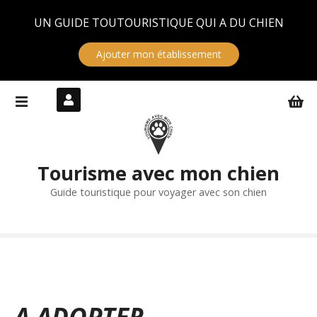
Panneau de gestion des cookies
UN GUIDE TOUTOURISTIQUE QUI A DU CHIEN
Ajouter mon établissement
S
k
i
p
t
Tourisme avec mon chien
o
c
Guide touristique pour voyager avec son chien
o
n
t
e
n
t
A ADOPTER