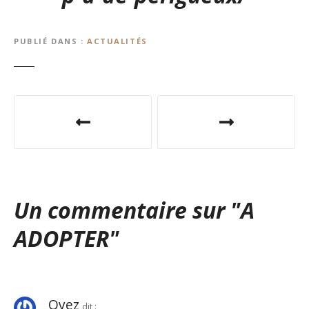
PUBLIÉ DANS
ACTUALITÉS
N
a
v
i
Un commentaire sur "
A
g
ADOPTER
"
a
t
i
Oyez
dit :