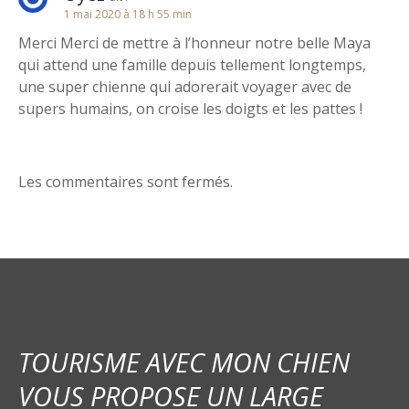
1 mai 2020 à 18 h 55 min
o
Merci Merci de mettre à l’honneur notre belle Maya
n
qui attend une famille depuis tellement longtemps,
une super chienne qui adorerait voyager avec de
d
supers humains, on croise les doigts et les pattes !
e
l
Les commentaires sont fermés.
’
a
r
t
TOURISME AVEC MON CHIEN
i
VOUS PROPOSE UN LARGE
c