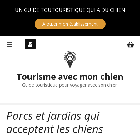
Panneau de gestion des cookies
UN GUIDE TOUTOURISTIQUE QUI A DU CHIEN
Ajouter mon établissement
S
k
i
p
t
Tourisme avec mon chien
o
c
Guide touristique pour voyager avec son chien
o
n
t
Parcs et jardins qui
e
n
acceptent les chiens
t