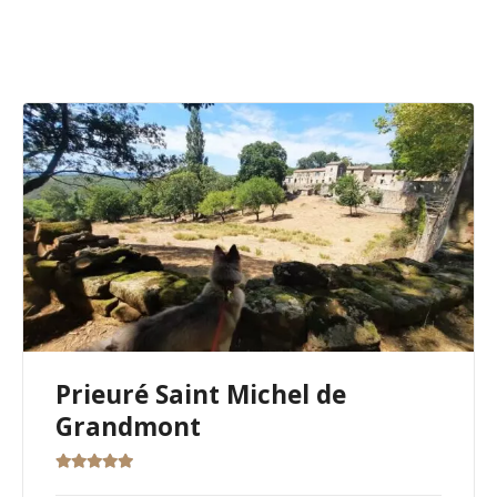
manifestations :
fêtes des plantes,
ateliers techniques (taille, greffe et boutures, luttes
contre les maladies…)
Ces jardins vous accueillent en général aux beaux
jours, renseignez vous bien sur les périodes
d’ouverture. En général, ils ferment pour la saison
hivernale.
Un visite riche en information qui ravira toute la
famille.
Prieuré Saint Michel de
Grandmont