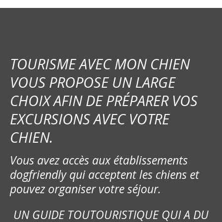
i
o
n
TOURISME AVEC MON CHIEN
d
VOUS PROPOSE UN LARGE
e
CHOIX AFIN DE PRÉPARER VOS
s
EXCURSIONS AVEC VOTRE
m
CHIEN.
e
Vous avez accès aux établissements
s
dogfriendly qui acceptent les chiens et
pouvez organiser votre séjour.
s
a
UN GUIDE TOUTOURISTIQUE QUI A DU