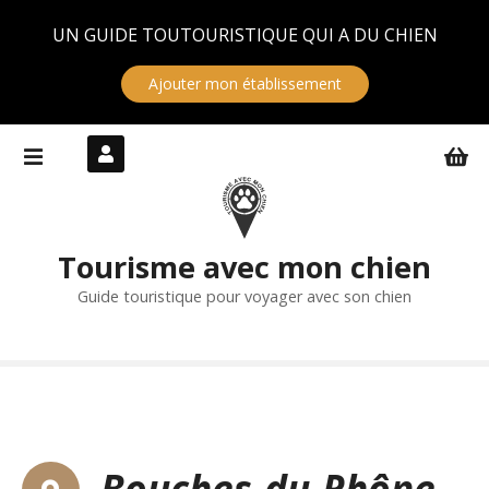
Panneau de gestion des cookies
UN GUIDE TOUTOURISTIQUE QUI A DU CHIEN
Ajouter mon établissement
S
k
i
p
t
Tourisme avec mon chien
o
c
Guide touristique pour voyager avec son chien
o
n
t
e
n
t
Bouches-du-Rhône