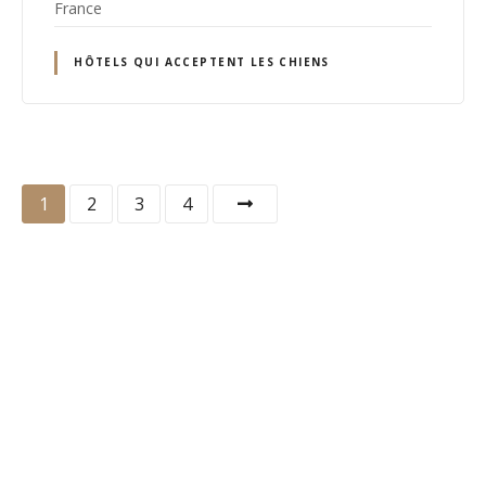
France
HÔTELS QUI ACCEPTENT LES CHIENS
N
1
2
3
4
a
v
i
g
a
t