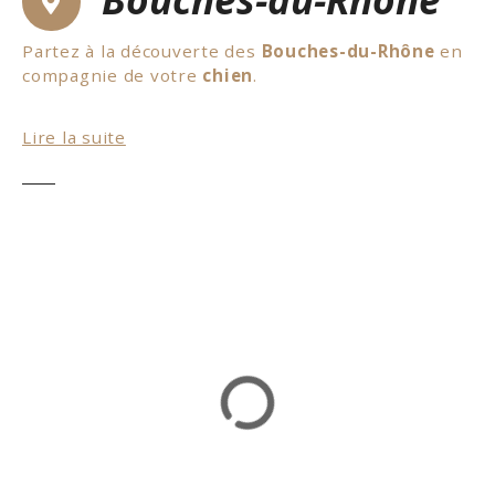
Partez à la découverte des
Bouches-du-Rhône
en
compagnie de votre
chien
.
Il y a pleins de choses à découvrir avec son chien.
Lire la suite
Pour commencer, il est tout à fait possible de vous
rendre dans le parc national des
Calanques
avec
votre chien. Il sera bien entendu tenu en laisse
afin de ne pas déranger la faune et la flore. De
plus, vous pourrez visiter des musées comme le
Musée Automobile de Provence
. Mais aussi un
des plus beaux villages de France,
Les Baux-de-
Provence
et son château accessible aux chiens.
Pour les enfants, le parc d’attraction
OK Corral
autorise les chiens sur son site. On vous souhaite
un excellent
séjour
avec votre
chien
dans les
Bouches-du-Rhône
.