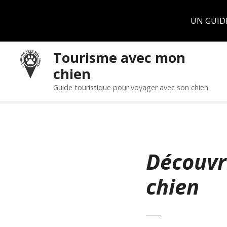
Panneau de gestion des cookies
UN GUID
S
Tourisme avec mon
k
chien
i
p
Guide touristique pour voyager avec son chien
t
o
c
o
n
Découvri
t
e
chien
n
t