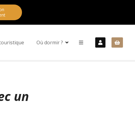
on
ent
touristique
Où dormir ?
ec un