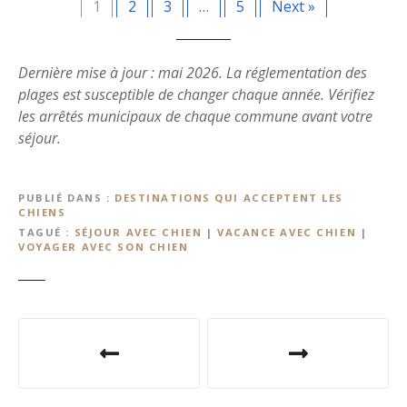
1
2
3
…
5
Next »
Dernière mise à jour : mai 2026. La réglementation des
plages est susceptible de changer chaque année. Vérifiez
les arrêtés municipaux de chaque commune avant votre
séjour.
PUBLIÉ DANS
DESTINATIONS QUI ACCEPTENT LES
CHIENS
TAGUÉ
SÉJOUR AVEC CHIEN
|
VACANCE AVEC CHIEN
|
VOYAGER AVEC SON CHIEN
N
a
v