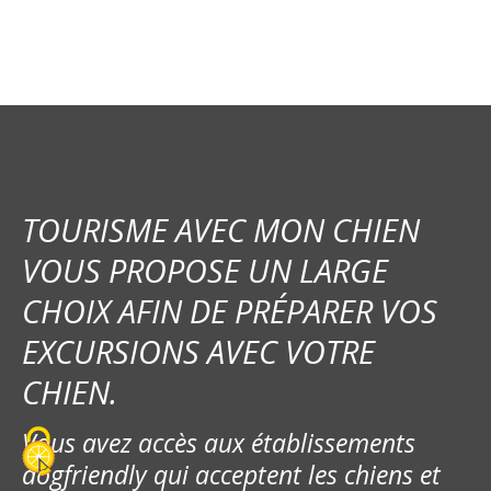
i
g
a
t
i
TOURISME AVEC MON CHIEN
o
VOUS PROPOSE UN LARGE
CHOIX AFIN DE PRÉPARER VOS
n
EXCURSIONS AVEC VOTRE
d
CHIEN.
e
Vous avez accès aux établissements
l
dogfriendly qui acceptent les chiens et