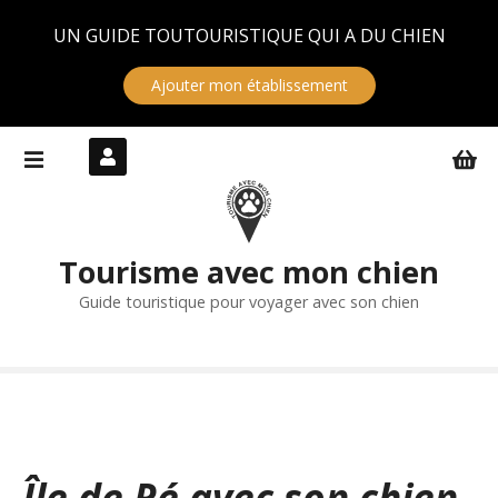
Panneau de gestion des cookies
UN GUIDE TOUTOURISTIQUE QUI A DU CHIEN
Ajouter mon établissement
S
k
i
p
t
Tourisme avec mon chien
o
c
Guide touristique pour voyager avec son chien
o
n
t
e
n
t
Île de Ré avec son chien