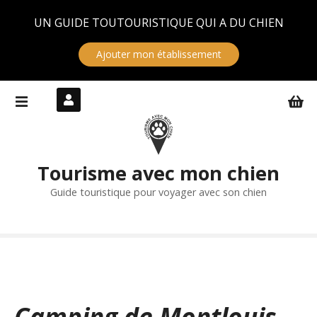
Panneau de gestion des cookies
UN GUIDE TOUTOURISTIQUE QUI A DU CHIEN
Ajouter mon établissement
S
k
i
p
t
Tourisme avec mon chien
o
c
Guide touristique pour voyager avec son chien
o
n
t
e
n
t
Camping de Montlouis-