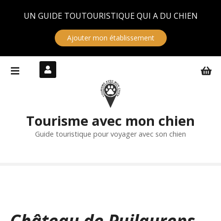
Panneau de gestion des cookies
UN GUIDE TOUTOURISTIQUE QUI A DU CHIEN
Ajouter mon établissement
S
k
i
p
t
Tourisme avec mon chien
o
c
Guide touristique pour voyager avec son chien
o
n
t
e
n
t
Château de Puilaurens