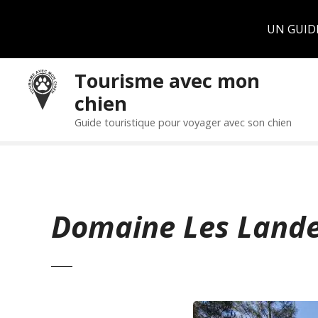
Panneau de gestion des cookies
UN GUID
S
Tourisme avec mon
k
chien
i
p
Guide touristique pour voyager avec son chien
t
o
c
o
n
Domaine Les Lande
t
e
n
t