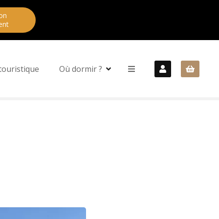
on
ent
touristique
Où dormir ?