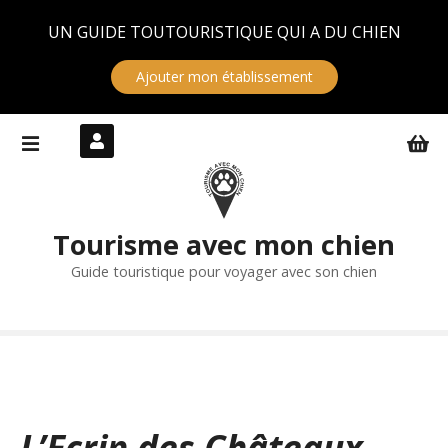
Panneau de gestion des cookies
UN GUIDE TOUTOURISTIQUE QUI A DU CHIEN
Ajouter mon établissement
S
k
i
p
t
Tourisme avec mon chien
o
c
Guide touristique pour voyager avec son chien
o
n
t
e
n
t
L’Ecrin des Châteaux