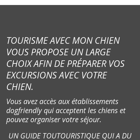
g
a
t
i
TOURISME AVEC MON CHIEN
o
VOUS PROPOSE UN LARGE
CHOIX AFIN DE PRÉPARER VOS
n
EXCURSIONS AVEC VOTRE
d
CHIEN.
e
Vous avez accès aux établissements
l
dogfriendly qui acceptent les chiens et
’
pouvez organiser votre séjour.
a
UN GUIDE TOUTOURISTIQUE QUI A DU