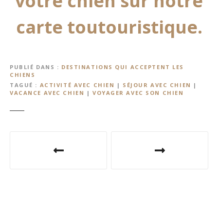
votre chien sur notre
carte toutouristique.
PUBLIÉ DANS
DESTINATIONS QUI ACCEPTENT LES
CHIENS
TAGUÉ
ACTIVITÉ AVEC CHIEN
|
SÉJOUR AVEC CHIEN
|
VACANCE AVEC CHIEN
|
VOYAGER AVEC SON CHIEN
N
a
v
i