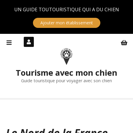
Panneau de gestion des cookies
UN GUIDE TOUTOURISTIQUE QUI A DU CHIEN
Ajouter mon établissement
S
k
i
p
t
Tourisme avec mon chien
o
c
Guide touristique pour voyager avec son chien
o
n
t
e
n
t
Le Nord de la France