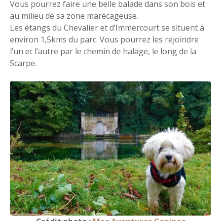
Vous pourrez faire une belle balade dans son bois et
au milieu de sa zone marécageuse.
Les étangs du Chevalier et d’Immercourt se situent à
environ 1,5kms du parc. Vous pourrez les rejoindre
l’un et l’autre par le chemin de halage, le long de la
Scarpe.