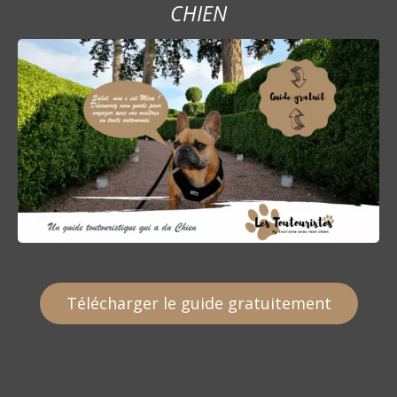
r
CHIEN
t
i
c
l
e
Télécharger le guide gratuitement