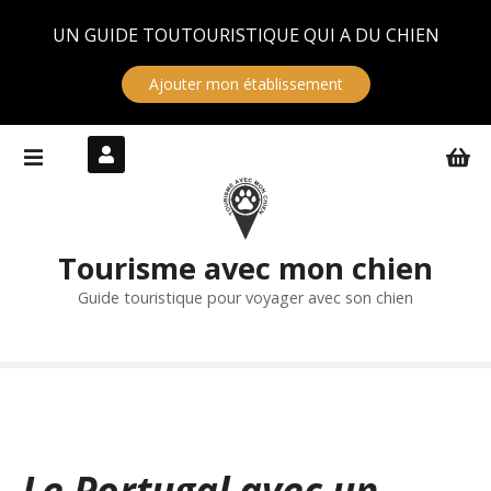
Panneau de gestion des cookies
UN GUIDE TOUTOURISTIQUE QUI A DU CHIEN
Ajouter mon établissement
S
k
i
p
t
Tourisme avec mon chien
o
c
Guide touristique pour voyager avec son chien
o
n
t
e
n
t
Le Portugal avec un