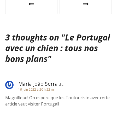
a
v
i
3 thoughts on "
Le Portugal
g
avec un chien : tous nos
a
bons plans
"
t
i
o
Maria João Serra
dit :
19 juin 2022 à 20 h 22 min
n
Magnifique! On espere que les Toutouriste avec cette
d
article veut visiter Portugal!
e