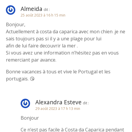
l
Almeida
dit :
25 août 2023 à 16 h 15 min
’
Bonjour,
a
Actuellement à costa da caparica avec mon chien .je ne
sais toujours pas si il y a une plage pour lui
r
afin de lui faire decouvrir la mer .
Si vous avez une information n’hésitez pas en vous
t
remerciant par avance.
i
Bonne vacances à tous et vive le Portugal et les
portugais. 😘
c
l
Alexandra Esteve
dit :
e
29 août 2023 à 17 h 13 min
Bonjour
Ce n’est pas facile à Costa da Caparica pendant