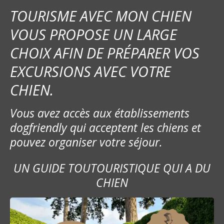
i
TOURISME AVEC MON CHIEN
o
VOUS PROPOSE UN LARGE
CHOIX AFIN DE PRÉPARER VOS
n
EXCURSIONS AVEC VOTRE
d
CHIEN.
e
Vous avez accès aux établissements
l
dogfriendly qui acceptent les chiens et
’
pouvez organiser votre séjour.
a
UN GUIDE TOUTOURISTIQUE QUI A DU
r
CHIEN
t
i