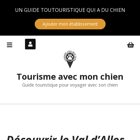
Panneau de gestion des cookies
UN GUIDE TOUTOURISTIQUE QUI A DU CHIEN
Ajouter mon établissement
S
k
i
p
t
Tourisme avec mon chien
o
c
Guide touristique pour voyager avec son chien
o
n
t
e
n
t
Découvrir le Val d’Allos