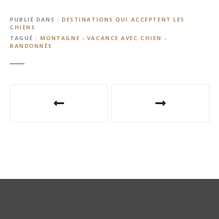
PUBLIÉ DANS
DESTINATIONS QUI ACCEPTENT LES
CHIENS
TAGUÉ
MONTAGNE - VACANCE AVEC CHIEN -
RANDONNÉE
N
a
v
i
g
a
t