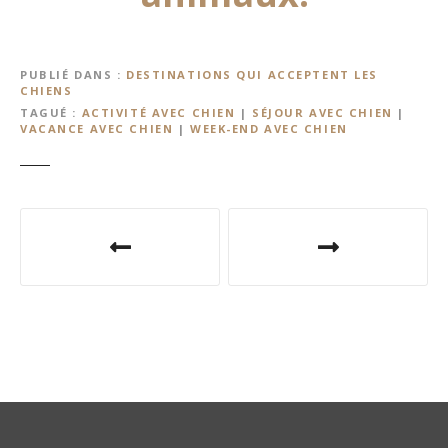
PUBLIÉ DANS
DESTINATIONS QUI ACCEPTENT LES
CHIENS
TAGUÉ
ACTIVITÉ AVEC CHIEN
|
SÉJOUR AVEC CHIEN
|
VACANCE AVEC CHIEN
|
WEEK-END AVEC CHIEN
N
a
v
i
g
a