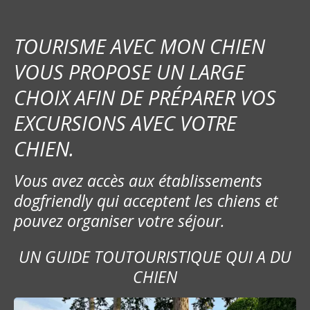
t
i
TOURISME AVEC MON CHIEN
o
VOUS PROPOSE UN LARGE
CHOIX AFIN DE PRÉPARER VOS
n
EXCURSIONS AVEC VOTRE
d
CHIEN.
e
Vous avez accès aux établissements
l
dogfriendly qui acceptent les chiens et
’
pouvez organiser votre séjour.
a
UN GUIDE TOUTOURISTIQUE QUI A DU
r
CHIEN
t