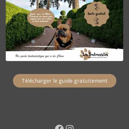
i
c
l
e
Télécharger le guide gratuitement
Facebook
Instagram