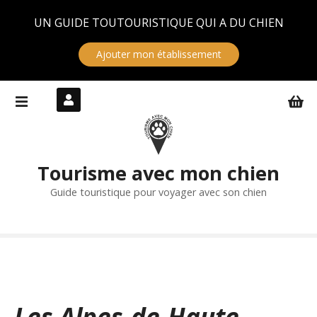
Panneau de gestion des cookies
UN GUIDE TOUTOURISTIQUE QUI A DU CHIEN
Ajouter mon établissement
S
k
i
p
t
Tourisme avec mon chien
o
c
Guide touristique pour voyager avec son chien
o
n
t
e
n
t
Les Alpes-de-Haute-