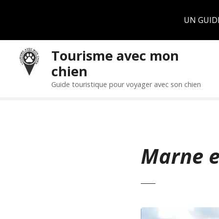
Panneau de gestion des cookies
UN GUID
S
Tourisme avec mon
k
chien
i
p
Guide touristique pour voyager avec son chien
t
o
c
o
n
Marne e
t
e
n
t