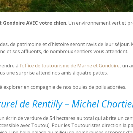
 Gondoire AVEC votre chien
. Un environnement vert et pré
es, de patrimoine et d’histoire seront ravis de leur séjour
rne et ses affluents, de nombreux sentiers vous attendent.
 rendre à
l’office de toutourisme de Marne et Gondoire
, un a
us une surprise attend nos amis à quatre pattes.
 à explorer en compagnie de nos boules de poils adorées.
turel de Rentilly – Michel Chartie
un écrin de verdure de 54 hectares au total qui abrite un cent
essible avec Toutou). Pour les Toutouristes direction la pa
glaise. Une belle balade au milieu de nombreuses essences d’a