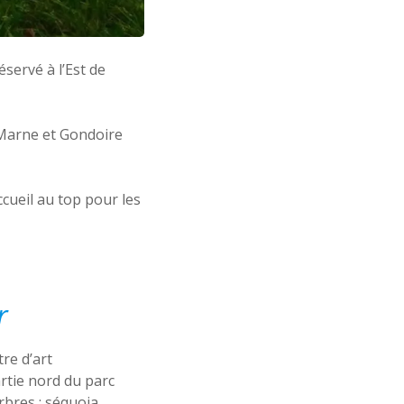
servé à l’Est de
. Marne et Gondoire
ccueil au top pour les
r
re d’art
rtie nord du parc
rbres : séquoia