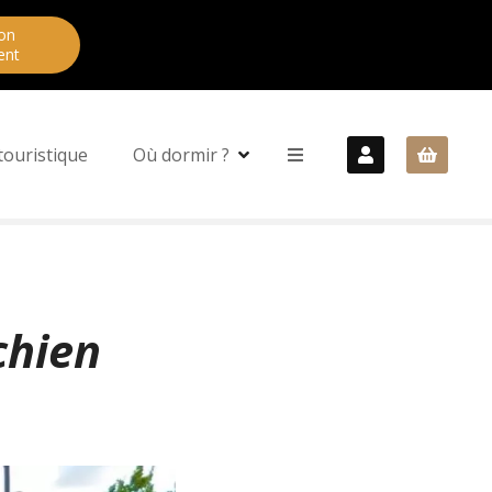
on
ent
touristique
Où dormir ?
chien