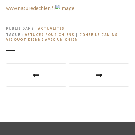
www.naturedechien.fr
PUBLIÉ DANS
ACTUALITÉS
TAGUÉ
ASTUCES POUR CHIENS
|
CONSEILS CANINS
|
VIE QUOTIDIENNE AVEC UN CHIEN
N
a
v
i
g
a