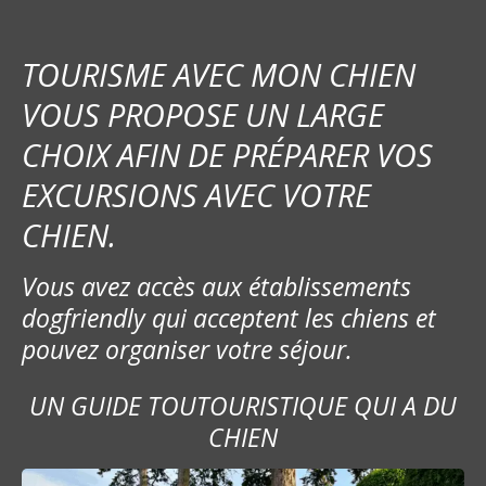
t
i
TOURISME AVEC MON CHIEN
o
VOUS PROPOSE UN LARGE
CHOIX AFIN DE PRÉPARER VOS
n
EXCURSIONS AVEC VOTRE
d
CHIEN.
e
Vous avez accès aux établissements
l
dogfriendly qui acceptent les chiens et
’
pouvez organiser votre séjour.
a
UN GUIDE TOUTOURISTIQUE QUI A DU
r
CHIEN
t