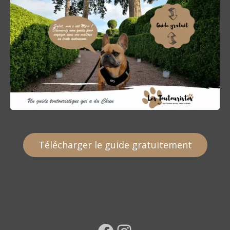
i
c
l
e
Télécharger le guide gratuitement