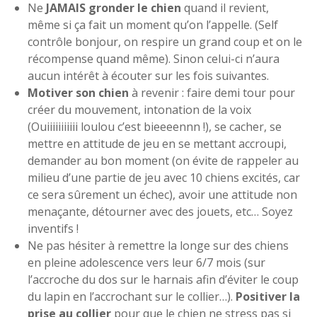
Ne
JAMAIS gronder le chien
quand il revient,
même si ça fait un moment qu’on l’appelle. (Self
contrôle bonjour, on respire un grand coup et on le
récompense quand même). Sinon celui-ci n’aura
aucun intérêt à écouter sur les fois suivantes.
Motiver son chien
à revenir : faire demi tour pour
créer du mouvement, intonation de la voix
(Ouiiiiiiiiiii loulou c’est bieeeennn !), se cacher, se
mettre en attitude de jeu en se mettant accroupi,
demander au bon moment (on évite de rappeler au
milieu d’une partie de jeu avec 10 chiens excités, car
ce sera sûrement un échec), avoir une attitude non
menaçante, détourner avec des jouets, etc… Soyez
inventifs !
Ne pas hésiter à remettre la longe sur des chiens
en pleine adolescence vers leur 6/7 mois (sur
l’accroche du dos sur le harnais afin d’éviter le coup
du lapin en l’accrochant sur le collier…).
Positiver la
prise au collier
pour que le chien ne stress pas si