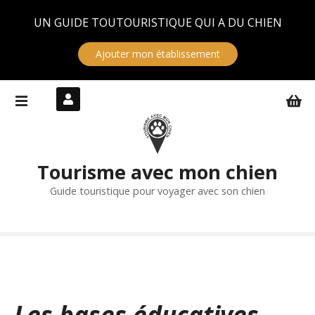
Panneau de gestion des cookies
UN GUIDE TOUTOURISTIQUE QUI A DU CHIEN
Ajouter mon établissement
S
k
i
p
t
Tourisme avec mon chien
o
c
Guide touristique pour voyager avec son chien
o
n
t
e
n
t
Les bases éducatives