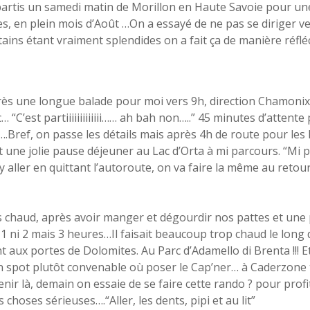
tis un samedi matin de Morillon en Haute Savoie pour une
es, en plein mois d’Août …On a essayé de ne pas se diriger ver
tains étant vraiment splendides on a fait ça de manière réfléc
près une longue balade pour moi vers 9h, direction Chamonix
“C’est partiiiiiiiiiiiii…… ah bah non…..” 45 minutes d’attente
.Bref, on passe les détails mais après 4h de route pour les
t une jolie pause déjeuner au Lac d’Orta à mi parcours. “Mi p
 aller en quittant l’autoroute, on va faire la même au retour
très chaud, après avoir manger et dégourdir nos pattes et un
 1 ni 2 mais 3 heures…Il faisait beaucoup trop chaud le long 
t aux portes de Dolomites. Au Parc d’Adamello di Brenta !!! E
un spot plutôt convenable où poser le Cap’ner… à Caderzone
venir là, demain on essaie de se faire cette rando ? pour pro
s choses sérieuses….“Aller, les dents, pipi et au lit”