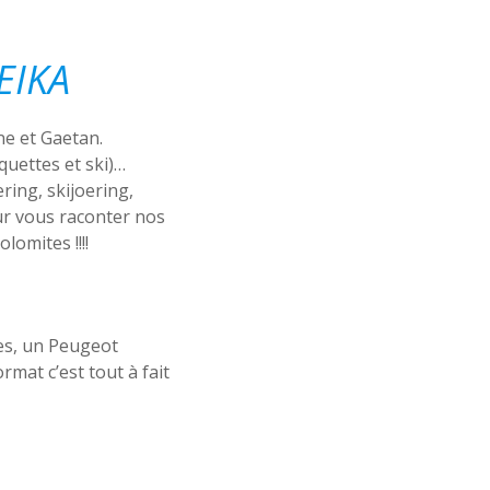
EIKA
ne et Gaetan.
quettes et ski)…
ring, skijoering,
our vous raconter nos
lomites !!!!
es, un Peugeot
rmat c’est tout à fait