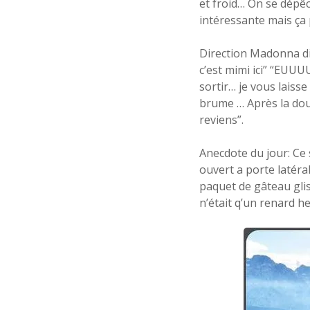
et froid… On se dépêc
intéressante mais ça 
Direction Madonna di
c’est mimi ici” “EUUU
sortir… je vous laisse
brume … Après la douch
reviens”.
Anecdote du jour: Ce 
ouvert a porte latéral
paquet de gâteau gli
n’était q’un renard h