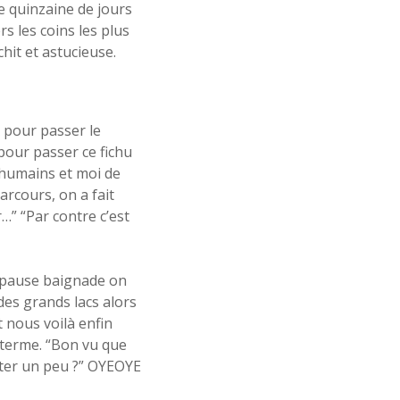
 quinzaine de jours
s les coins les plus
hit et astucieuse.
 pour passer le
 pour passer ce fichu
 humains et moi de
arcours, on a fait
…” “Par contre c’est
e pause baignade on
des grands lacs alors
t nous voilà enfin
 terme. “Bon vu que
fiter un peu ?” OYEOYE