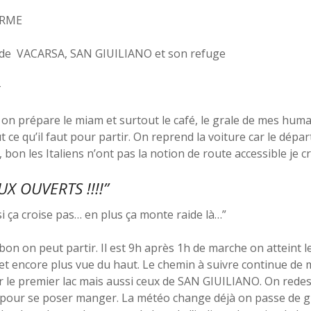
ERME
de VACARSA, SAN GIUILIANO et son refuge
+
, on prépare le miam et surtout le café, le grale de mes huma
 ce qu’il faut pour partir. On reprend la voiture car le départ 
n les Italiens n’ont pas la notion de route accessible je c
X OUVERTS !!!!”
si ça croise pas… en plus ça monte raide là…”
 bon on peut partir. Il est 9h après 1h de marche on atteint 
et encore plus vue du haut. Le chemin à suivre continue de
r le premier lac mais aussi ceux de SAN GIUILIANO. On redes
e pour se poser manger. La météo change déjà on passe de 