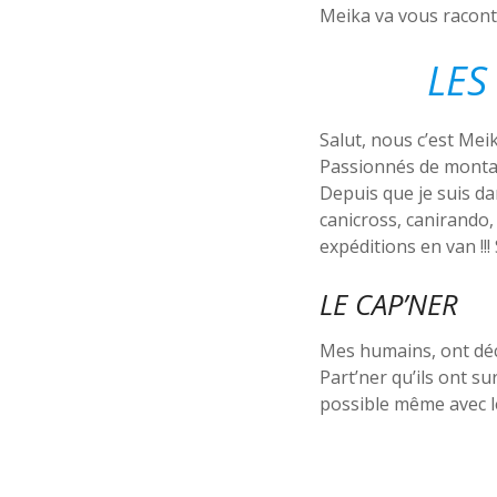
Meika va vous racont
LES
Salut, nous c’est Me
Passionnés de montagn
Depuis que je suis dan
canicross, canirando,
expéditions en van !!
LE CAP’NER
Mes humains, ont dé
Part’ner qu’ils ont su
possible même avec le