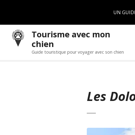
Panneau de gestion des cookies
UN GUID
S
Tourisme avec mon
k
chien
i
p
Guide touristique pour voyager avec son chien
t
o
c
o
n
Les Dol
t
e
n
t