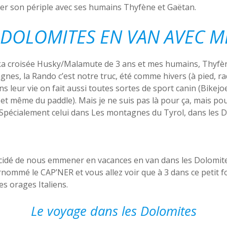
er son périple avec ses humains Thyfène et Gaëtan.
 DOLOMITES EN VAN AVEC M
ika croisée Husky/Malamute de 3 ans et mes humains, Thyfè
es, la Rando c’est notre truc, été comme hivers (à pied, ra
s leur vie on fait aussi toutes sortes de sport canin (Bikejoe
 et même du paddle). Mais je ne suis pas là pour ça, mais p
! Spécialement celui dans Les montagnes du Tyrol, dans les Do
cidé de nous emmener en vacances en van dans les Dolomit
rnommé le CAP’NER et vous allez voir que à 3 dans ce petit fo
s orages Italiens.
Le voyage dans les Dolomites