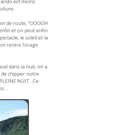
 rando est moins
oiture.
 min de route, “OOOOH
enfin et on peut enfin
ctacle, le soleil et la
 on rentre l’orage
aud dans la nuit, on a
r de chipper notre
EN PLEINE NUIT…Ce
ups…