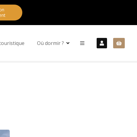
on
ent
touristique
Où dormir ?