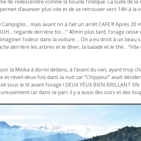
he de redescendre comme la boucle l’indique. La suite de la
permet d’avancer plus vite et de se retrouver vers 14H à la v
 Campiglio… mais avant on à fait un arrêt CAFE !!! Après 20
UUH… regarde derrière toi …” 40min plus tard, l’orage cesse 
 imaginer l’odeur dans la voiture … On a eu droit à un beau spe
e derrière les arbres et le dîner, la balade et le thé… “Vite
soir là Meika à dormi dedans, à l’avant du van, ayant trop ch
e et réveil deux fois dans la nuit car “Chippeur” avait décide
ssé sous le lit avant l’orage ! DEUX YEUX BIEN BRILLANT 
eureusement car dans ce parc il y a aussi des ours et des lo