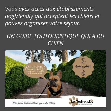
e
Vous avez accès aux établissements
s
dogfriendly qui acceptent les chiens et
pouvez organiser votre séjour.
s
a
UN GUIDE TOUTOURISTIQUE QUI A DU
CHIEN
g
e
s