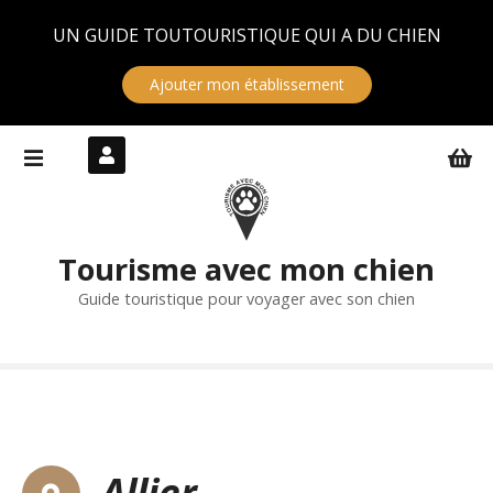
Panneau de gestion des cookies
UN GUIDE TOUTOURISTIQUE QUI A DU CHIEN
Ajouter mon établissement
S
k
i
p
t
Tourisme avec mon chien
o
c
Guide touristique pour voyager avec son chien
o
n
t
e
n
t
Allier