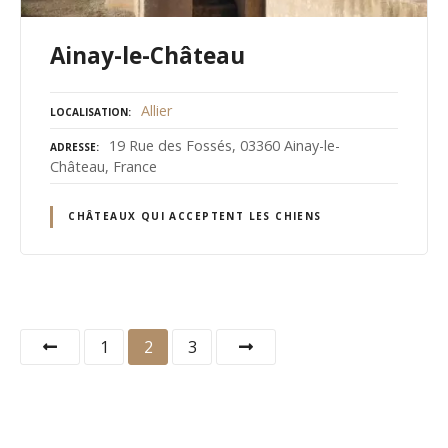
Ainay-le-Château
Allier
LOCALISATION
19 Rue des Fossés, 03360 Ainay-le-
ADRESSE
Château, France
CHÂTEAUX QUI ACCEPTENT LES CHIENS
N
1
2
3
a
v