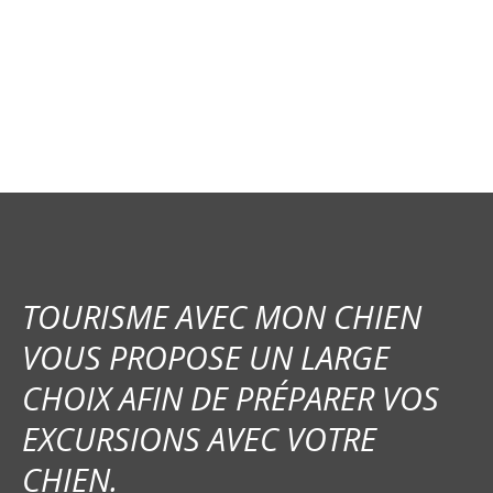
i
g
a
t
i
o
n
TOURISME AVEC MON CHIEN
d
VOUS PROPOSE UN LARGE
e
CHOIX AFIN DE PRÉPARER VOS
s
EXCURSIONS AVEC VOTRE
m
CHIEN.