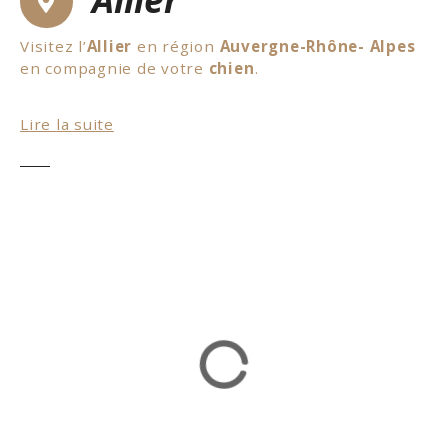
Visitez l’
Allier
en région
Auvergne-Rhône- Alpes
en compagnie de votre
chien
.
Tout d’abord, vous pourrez voir des châteaux,
Lire la suite
comme le
château de Billy
ou le
château de La
Palice
. En plus, vous pourrez accéder au parc du
Domaine Royal de Randan
avec votre chien. Il doit
être tenue en laisse. Ce parc est labellisé Jardin
remarquable. Pour ceux qui aiment les dinosaures,
rendez-vous au parc
Paléopolis
situé à Gannat. Il
y a de nombreux ateliers pour les enfants et ils
peuvent ramener leurs réalisations à la maison.
Un joli souvenir d’une journée très instructive.
Mais, il y a également un des plus beaux villages
de France,
Charroux
, aussi connu pour sa
moutarde. En conclusion, un excellent séjour dans
l’Allier !