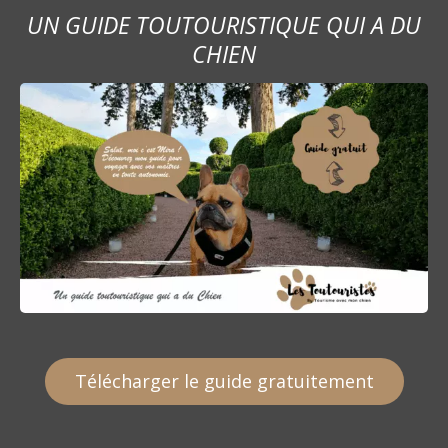
s
UN GUIDE TOUTOURISTIQUE QUI A DU
s
CHIEN
a
g
e
s
Télécharger le guide gratuitement