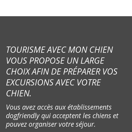
g
a
t
i
TOURISME AVEC MON CHIEN
o
VOUS PROPOSE UN LARGE
n
CHOIX AFIN DE PRÉPARER VOS
d
EXCURSIONS AVEC VOTRE
e
CHIEN.
s
Vous avez accès aux établissements
m
dogfriendly qui acceptent les chiens et
e
pouvez organiser votre séjour.