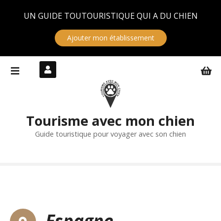
Panneau de gestion des cookies
UN GUIDE TOUTOURISTIQUE QUI A DU CHIEN
Ajouter mon établissement
S
k
i
p
t
Tourisme avec mon chien
o
c
Guide touristique pour voyager avec son chien
o
n
t
e
n
t
Espagne