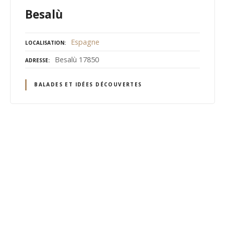
Besalù
Espagne
LOCALISATION
Besalù 17850
ADRESSE
BALADES ET IDÉES DÉCOUVERTES
N
a
v
i