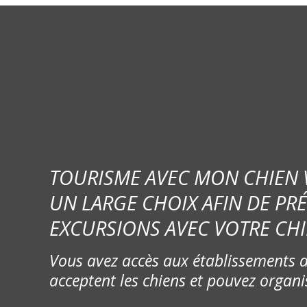
i
o
n
d
e
s
TOURISME AVEC MON CHIEN
m
UN LARGE CHOIX AFIN DE PR
e
EXCURSIONS AVEC VOTRE CHI
s
Vous avez accès aux établissements d
s
acceptent les chiens et pouvez organi
a