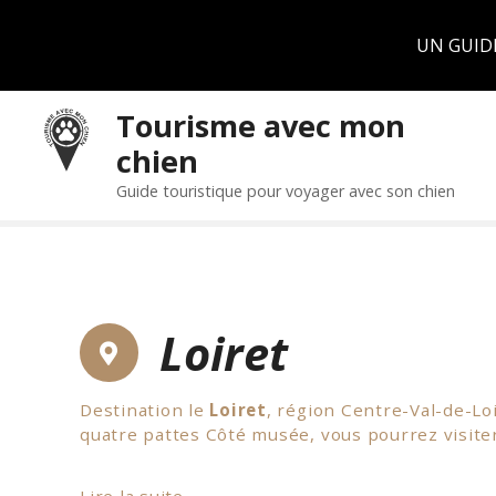
Panneau de gestion des cookies
UN GUID
S
Tourisme avec mon
k
chien
i
p
Guide touristique pour voyager avec son chien
t
o
c
o
n
Loiret
t
e
n
Destination le
Loiret
, région Centre-Val-de-Lo
t
quatre pattes Côté musée, vous pourrez visiter 
En ce qui concerne les châteaux, vous pourrez