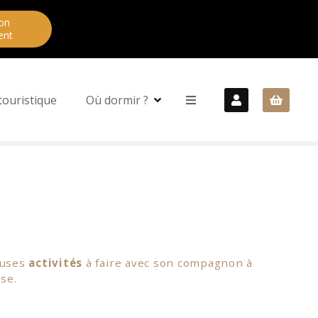
on
ent
touristique
Où dormir ?
euses
activités
à faire avec son compagnon à
se.
hâteau de Sully-sur-Loire
, de la
Ferté Saint-