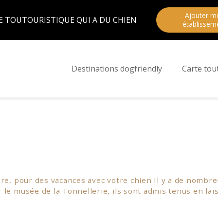
Ajouter m
E TOUTOURISTIQUE QUI A DU CHIEN
établissem
Destinations dogfriendly
Carte tou
ire, pour des vacances avec votre chien Il y a de nombr
le musée de la Tonnellerie, ils sont admis tenus en lais
 visiter de nombreux
parcs
avec votre chien, comme le
c