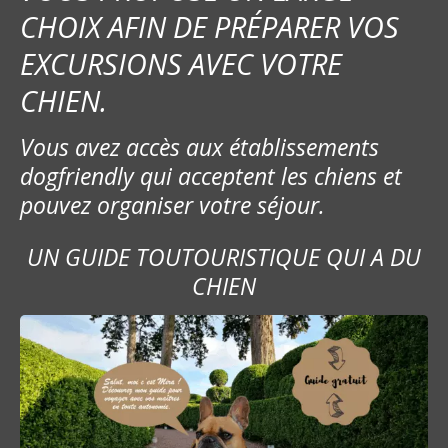
n
CHOIX AFIN DE PRÉPARER VOS
d
EXCURSIONS AVEC VOTRE
e
CHIEN.
s
Vous avez accès aux établissements
m
dogfriendly qui acceptent les chiens et
e
pouvez organiser votre séjour.
s
UN GUIDE TOUTOURISTIQUE QUI A DU
s
CHIEN
a
g
e