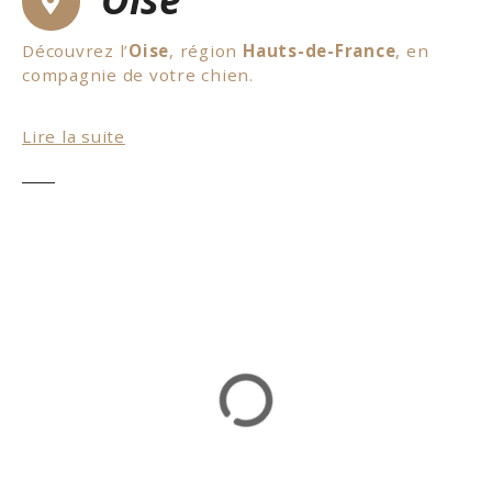
Découvrez l’
Oise
, région
Hauts-de-France
, en
compagnie de votre chien.
Nous vous invitons à découvrir le village de
Lire la suite
Gerberoy
. Lors de cette balade, vous pourrez
découvrir des maisons du 17ème et 18ème siècle.
En été, les rosiers transforment le village en
véritable roseraie. De plus, de nombreux
hébergements vous accueillent avec votre chien
dans cette région. Vous pourrez loger dans un
château, dans une chambre d’hôtes, un hôtel, une
auberge
… Au niveau budget pour votre logement,
vous aurez un vaste choix. De nombreuses
promenades sont à faire dans ce secteur,
n’hésitez pas à vous rendre dans les offices de
tourisme locaux. Ils vous apporteront leur aide en
vous communiquant les randonnées à faire dans le
secteur. En conclusion, nous vous souhaitons de
bonnes
vacances
avec votre
chien
dans l’Oise.