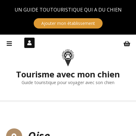
Panneau de gestion des cookies
UN GUIDE TOUTOURISTIQUE QUI A DU CHIEN
Ajouter mon établissement
S
k
i
p
t
Tourisme avec mon chien
o
c
Guide touristique pour voyager avec son chien
o
n
t
e
n
t
Oise