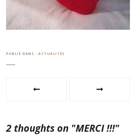
PUBLIÉ DANS
ACTUALITÉS
N
a
v
i
2 thoughts on "
MERCI !!!
"
g