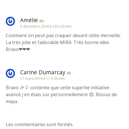
a
t
Amélie
dit :
5 décembre 2018 à 16 h 20 min
i
Comment on peut pas craquer devant cette merveille.
o
La très jolie et l’adorable MIRA. Très bonne idée.
Bravo❤❤❤
n
d
Carine Dumarcay
dit :
e
17 mars 2019 à 11 h 30 min
l
Bravo 🎉🎈 contente que cette superbe initiative
avance j en étais sur personnellement 😍. Bisous de
’
maya
a
r
Les commentaires sont fermés.