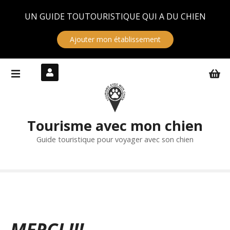
Panneau de gestion des cookies
UN GUIDE TOUTOURISTIQUE QUI A DU CHIEN
Ajouter mon établissement
S
k
i
p
t
Tourisme avec mon chien
o
c
Guide touristique pour voyager avec son chien
o
n
t
e
n
t
MERCI !!!