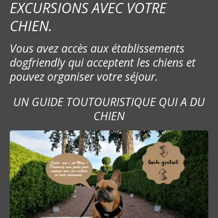
EXCURSIONS AVEC VOTRE
d
CHIEN.
e
Vous avez accès aux établissements
l
dogfriendly qui acceptent les chiens et
’
pouvez organiser votre séjour.
a
UN GUIDE TOUTOURISTIQUE QUI A DU
r
CHIEN
t
i
c
l
e