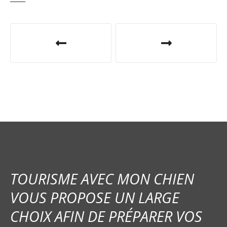
N
a
v
i
g
a
t
i
TOURISME AVEC MON CHIEN
o
VOUS PROPOSE UN LARGE
CHOIX AFIN DE PRÉPARER VOS
n