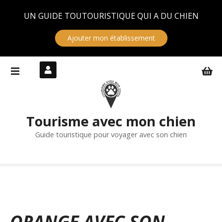
Panneau de gestion des cookies
UN GUIDE TOUTOURISTIQUE QUI A DU CHIEN
Ajouter mon établissement
S
k
i
p
t
Tourisme avec mon chien
o
c
Guide touristique pour voyager avec son chien
o
n
t
e
n
t
ORANGE AVEC SON