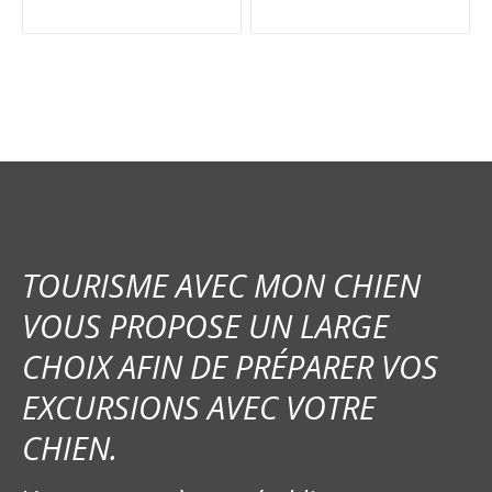
a
v
i
g
a
t
i
TOURISME AVEC MON CHIEN
o
VOUS PROPOSE UN LARGE
CHOIX AFIN DE PRÉPARER VOS
n
EXCURSIONS AVEC VOTRE
d
CHIEN.
e