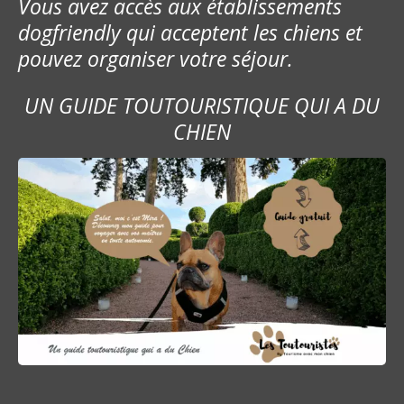
Vous avez accès aux établissements
l
dogfriendly qui acceptent les chiens et
’
pouvez organiser votre séjour.
a
UN GUIDE TOUTOURISTIQUE QUI A DU
r
CHIEN
t
i
c
l
e