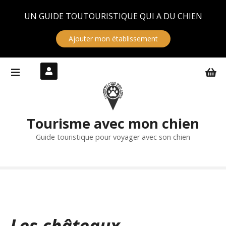
Panneau de gestion des cookies
UN GUIDE TOUTOURISTIQUE QUI A DU CHIEN
Ajouter mon établissement
S
k
i
p
t
Tourisme avec mon chien
o
c
Guide touristique pour voyager avec son chien
o
n
t
e
n
t
Les châteaux