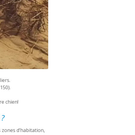
iers.
150).
e chien!
 ?
s zones d’habitation,