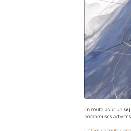
En route pour un
séj
nombreuses activités
L’
office de toutouri