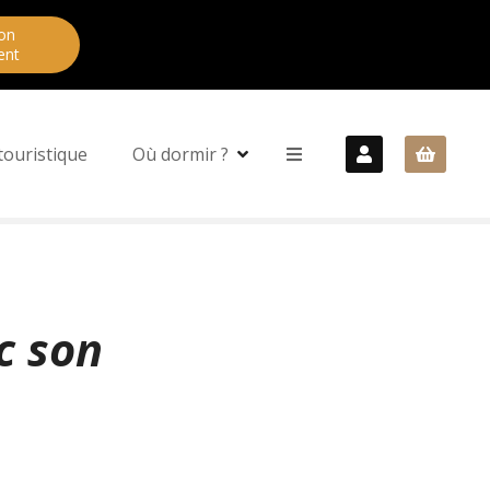
on
ent
touristique
Où dormir ?
c son