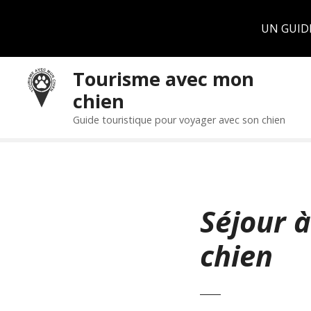
Panneau de gestion des cookies
UN GUID
S
Tourisme avec mon
k
chien
i
p
Guide touristique pour voyager avec son chien
t
o
c
o
n
Séjour 
t
e
chien
n
t