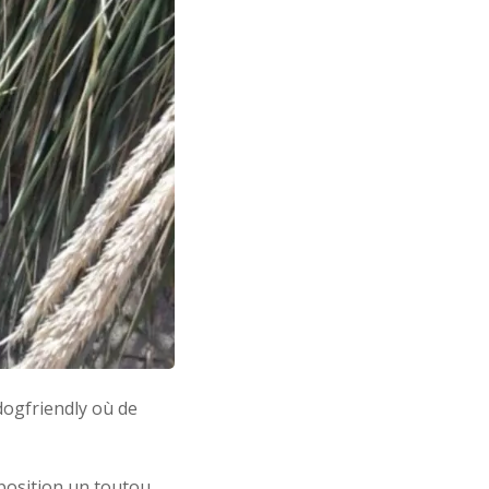
ogfriendly où de
sposition un toutou