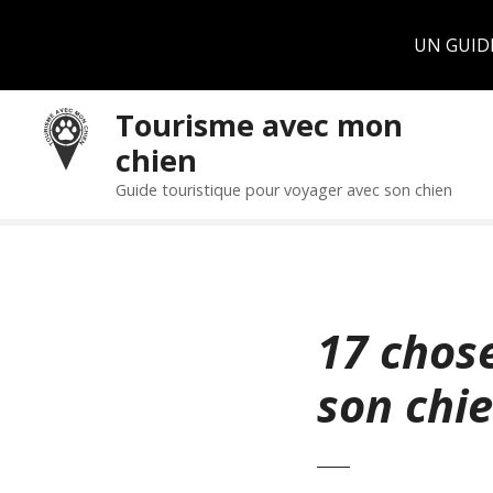
Panneau de gestion des cookies
UN GUID
S
Tourisme avec mon
k
chien
i
p
Guide touristique pour voyager avec son chien
t
o
c
o
n
17 chos
t
e
son chi
n
t