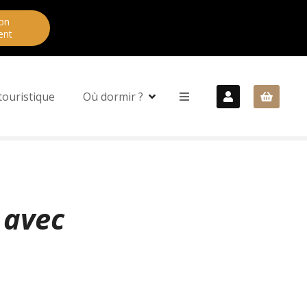
on
ent
touristique
Où dormir ?
 avec