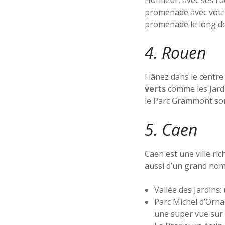
Honfleur, avec ses ru
promenade avec votre
promenade le long de
4. Rouen
Flânez dans le centre
verts
comme les Jardin
le Parc Grammont son
5. Caen
Caen est une ville ri
aussi d’un grand no
Vallée des Jardins:
Parc Michel d’Ornan
une super vue sur la