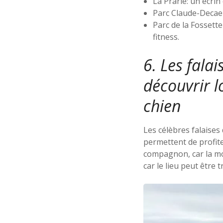
La Prarie: un écrin 
Parc Claude-Decaen
Parc de la Fossette
fitness.
6. Les falai
découvrir l
chien
Les célèbres falaises
permettent de profite
compagnon, car la mo
car le lieu peut être 