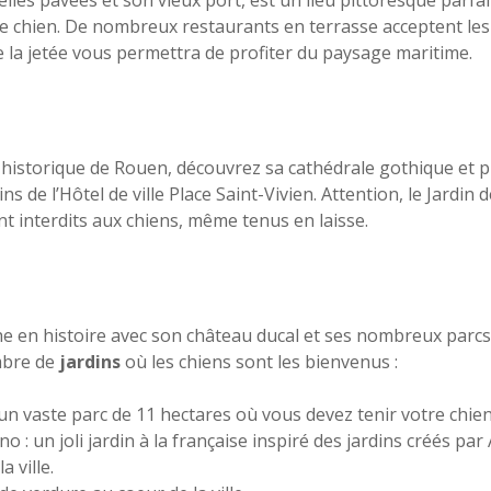
elles pavées et son vieux port, est un lieu pittoresque parfa
 chien. De nombreux restaurants en terrasse acceptent les 
 la jetée vous permettra de profiter du paysage maritime.
 historique de Rouen, découvrez sa cathédrale gothique et p
s de l’Hôtel de ville Place Saint-Vivien. Attention, le Jardin 
t interdits aux chiens, même tenus en laisse.
che en histoire avec son château ducal et ses nombreux parcs.
mbre de
jardins
où les chiens sont les bienvenus :
 un vaste parc de 11 hectares où vous devez tenir votre chien
o : un joli jardin à la française inspiré des jardins créés pa
 ville.