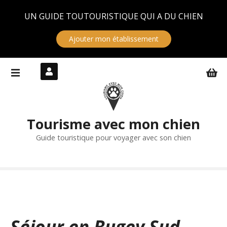
Panneau de gestion des cookies
UN GUIDE TOUTOURISTIQUE QUI A DU CHIEN
Ajouter mon établissement
S
k
i
p
t
Tourisme avec mon chien
o
c
Guide touristique pour voyager avec son chien
o
n
t
e
n
t
Séjour en Bugey Sud