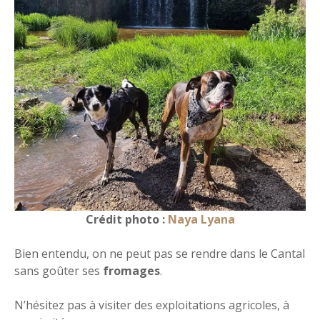
Crédit photo :
Naya Lyana
Bien entendu, on ne peut pas se rendre dans le Cantal
sans goûter ses
fromages
.
N’hésitez pas à visiter des exploitations agricoles, à