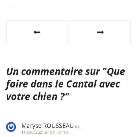
N
a
v
i
Un commentaire sur "
Que
g
faire dans le Cantal avec
a
votre chien ?
"
t
i
o
Maryse ROUSSEAU
dit :
11 août 2021 à 18 h 40 min