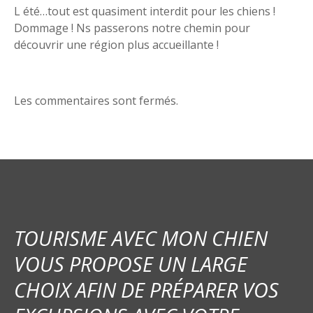
n
L été…tout est quasiment interdit pour les chiens !
d
Dommage ! Ns passerons notre chemin pour
découvrir une région plus accueillante !
e
l
Les commentaires sont fermés.
’
a
r
t
i
TOURISME AVEC MON CHIEN
c
VOUS PROPOSE UN LARGE
l
CHOIX AFIN DE PRÉPARER VOS