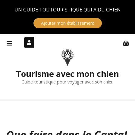
Panneau de gestion des cookies
UN GUIDE TOUTOURISTIQUE QUI A DU CHIEN
Ajouter mon établissement
S
k
i
p
t
Tourisme avec mon chien
o
c
Guide touristique pour voyager avec son chien
o
n
t
e
n
t
Que faire dans le Cantal