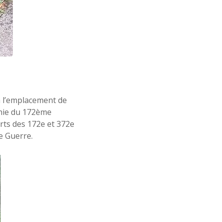
à l’emplacement de
gnie du 172ème
orts des 172e et 372e
e Guerre.