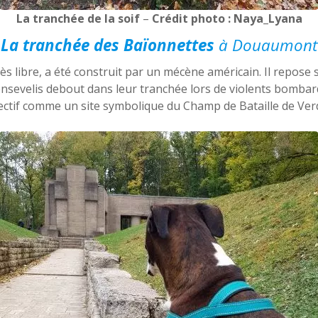
La tranchée de la soif
–
Crédit photo : Naya_Lyana
La tranchée des Baïonnettes
à Douaumont
 libre, a été construit par un mécène américain. Il repose s
 ensevelis debout dans leur tranchée lors de violents bomba
lectif comme un site symbolique du Champ de Bataille de Ver