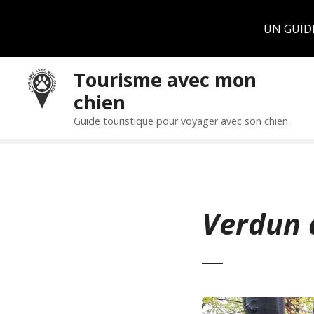
Panneau de gestion des cookies
UN GUID
S
Tourisme avec mon
k
chien
i
p
Guide touristique pour voyager avec son chien
t
o
c
o
n
Verdun 
t
e
n
t