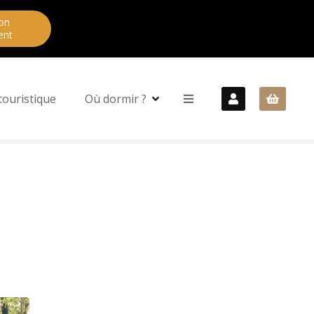
on
ent
touristique
Où dormir ?