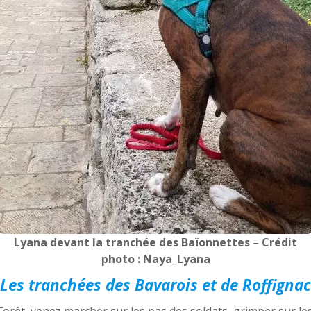
Lyana devant la tranchée des Baïonnettes
–
Crédit
photo : Naya_Lyana
Les tranchées des Bavarois et de Roffignac