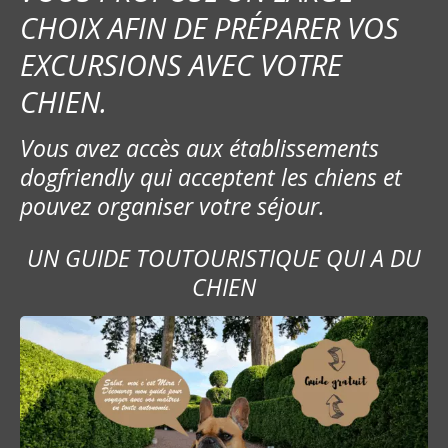
CHOIX AFIN DE PRÉPARER VOS
n
EXCURSIONS AVEC VOTRE
d
CHIEN.
e
Vous avez accès aux établissements
l
dogfriendly qui acceptent les chiens et
’
pouvez organiser votre séjour.
a
UN GUIDE TOUTOURISTIQUE QUI A DU
r
CHIEN
t
i
c
l