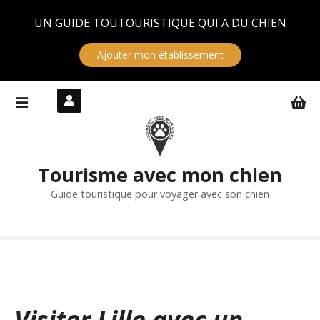
Panneau de gestion des cookies
UN GUIDE TOUTOURISTIQUE QUI A DU CHIEN
Ajouter mon établissement
S
k
i
p
t
Tourisme avec mon chien
o
c
Guide touristique pour voyager avec son chien
o
n
t
e
n
t
Visiter Lille avec un