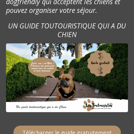
dogfriendly qui acceptent les chiens et
’
pouvez organiser votre séjour.
a
UN GUIDE TOUTOURISTIQUE QUI A DU
r
CHIEN
t
i
c
l
e
Télécharger le guide gratuitement