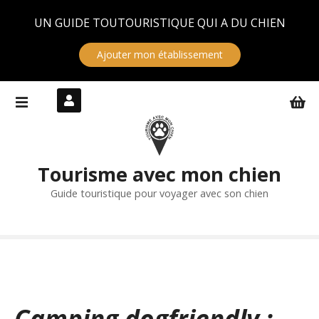
Panneau de gestion des cookies
UN GUIDE TOUTOURISTIQUE QUI A DU CHIEN
Ajouter mon établissement
S
k
i
p
t
Tourisme avec mon chien
o
c
Guide touristique pour voyager avec son chien
o
n
t
e
n
t
Camping dogfriendly :