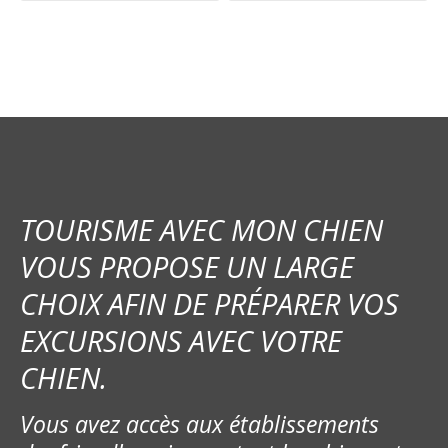
v
i
g
a
t
i
TOURISME AVEC MON CHIEN
o
VOUS PROPOSE UN LARGE
CHOIX AFIN DE PRÉPARER VOS
n
EXCURSIONS AVEC VOTRE
d
CHIEN.
e
Vous avez accès aux établissements
l