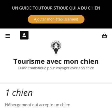
Panneau de gestion des cookies
UN GUIDE TOUTOURISTIQUE QUI A DU CHIEN
Ajouter mon établissement
S
k
i
p
t
Tourisme avec mon chien
o
c
Guide touristique pour voyager avec son chien
o
n
t
1 chien
e
n
t
Hébergement qui accepte un chien