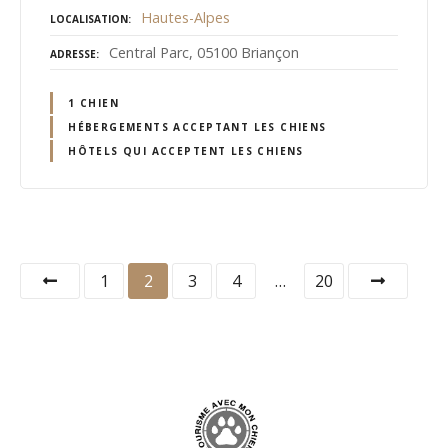
Hautes-Alpes
LOCALISATION
Central Parc, 05100 Briançon
ADRESSE
1 CHIEN
HÉBERGEMENTS ACCEPTANT LES CHIENS
HÔTELS QUI ACCEPTENT LES CHIENS
N
1
2
3
4
…
20
a
v
i
g