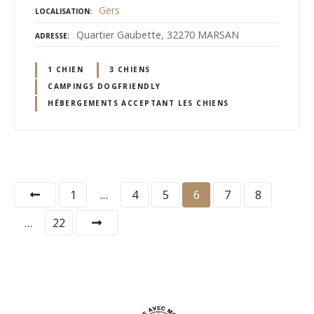
Gers
LOCALISATION
Quartier Gaubette, 32270 MARSAN
ADRESSE
1 CHIEN
3 CHIENS
CAMPINGS DOGFRIENDLY
HÉBERGEMENTS ACCEPTANT LES CHIENS
N
1
…
4
5
6
7
8
a
…
22
v
i
g