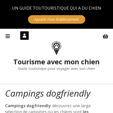
Panneau de gestion des cookies
UN GUIDE TOUTOURISTIQUE QUI A DU CHIEN
Ajouter mon établissement
S
k
i
p
t
Tourisme avec mon chien
o
c
Guide touristique pour voyager avec son chien
o
n
t
Campings dogfriendly
e
n
t
Campings dogfriendly
: découvrez une large
sélection de campings où les chiens sont
les