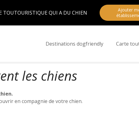
Ajouter m
E TOUTOURISTIQUE QUI A DU CHIEN
établissem
Destinations dogfriendly
Carte tou
ent les chiens
chien.
uvrir en compagnie de votre chien.
ous accueillent avec votre chien.
es
parcs
. En intérieur,s’ils sont admis en général l’accès
tés dans les bras ou dans un panier.
ernant divers lieux partout en France où ils sont les