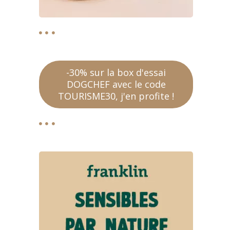
-30% sur la box d'essai
DOGCHEF avec le code
TOURISME30, j'en profite !