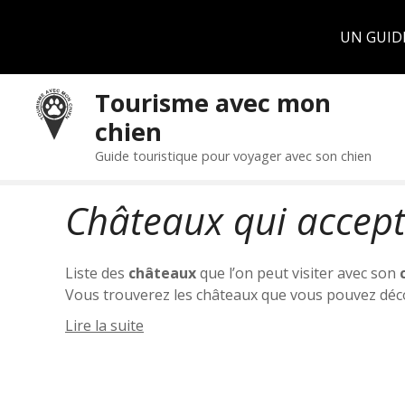
Panneau de gestion des cookies
UN GUID
S
Tourisme avec mon
k
chien
i
p
Guide touristique pour voyager avec son chien
t
o
Châteaux qui accept
c
o
n
Liste des
châteaux
que l’on peut visiter avec son
t
Vous trouverez les châteaux que vous pouvez déco
e
Il y a de très nombreux monuments en France qui v
n
Lire la suite
Beaucoup d’entre eux acceptent les chiens dans l
t
est réservé aux petits chiens qui doivent être por
Dans cette rubrique, accédez aux informations conc
bienvenus comme: