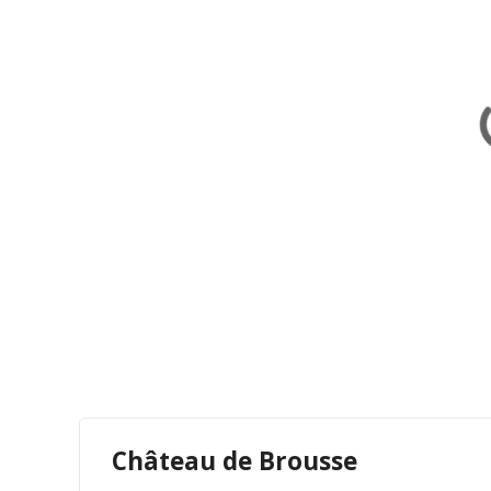
vallée de la Loire
,
vestiges,
Auvergne
,
ruines,
forteresse
rempart,
citadelle,
châteaux cathares
,
fort,
tour.
Il y a de nombreuses forteresses et vestiges qui 
Château de Brousse