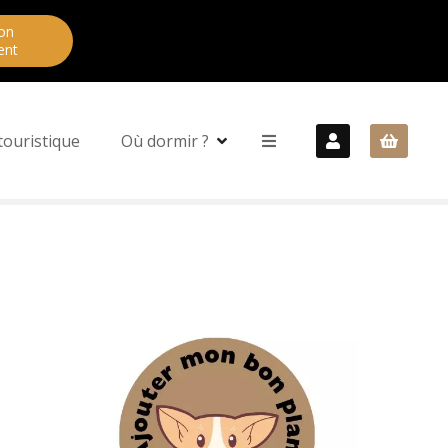
on
ent
touristique
Où dormir ?