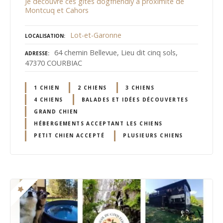
Je découvre ces gîtes dogfriendly à proximité de
Montcuq et Cahors
Lot-et-Garonne
LOCALISATION
64 chemin Bellevue, Lieu dit cinq sols,
ADRESSE
47370 COURBIAC
1 CHIEN
2 CHIENS
3 CHIENS
4 CHIENS
BALADES ET IDÉES DÉCOUVERTES
GRAND CHIEN
HÉBERGEMENTS ACCEPTANT LES CHIENS
PETIT CHIEN ACCEPTÉ
PLUSIEURS CHIENS