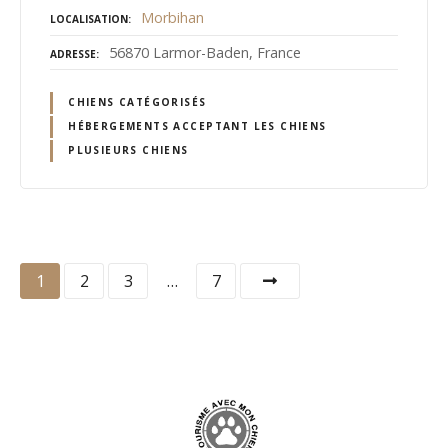
Morbihan
LOCALISATION
56870 Larmor-Baden, France
ADRESSE
CHIENS CATÉGORISÉS
HÉBERGEMENTS ACCEPTANT LES CHIENS
PLUSIEURS CHIENS
N
1
2
3
…
7
a
v
i
g