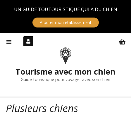
Panneau de gestion des cookies
UN GUIDE TOUTOURISTIQUE QUI A DU CHIEN
Ajouter mon établissement
S
k
i
p
t
Tourisme avec mon chien
o
c
Guide touristique pour voyager avec son chien
o
n
t
Plusieurs chiens
e
n
t