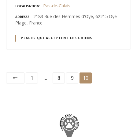
Pas-de-Calais
LOCALISATION
2183 Rue des Hemmes d'Oye, 62215 Oye-
ADRESSE
Plage, France
PLAGES QUI ACCEPTENT LES CHIENS
N
1
…
8
9
10
a
v
i
g