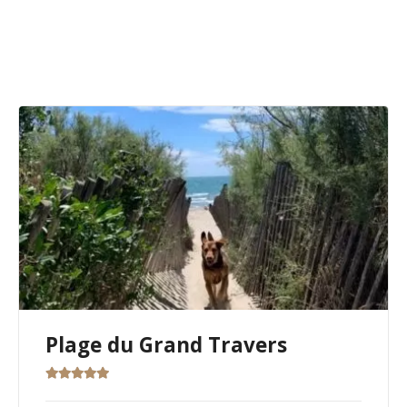
Ille-et-Vilaine,
Vendée,
Alpes-Maritimes,
Gironde,
Pyrénées-Orientales,
Hérault
En général, ils doivent être tenus en laisse.
Bien entendu, il est impératif de savoir si son chien
sait nager avant de le lâcher prendre son bain. Après
la baignade, veillez à rincer votre chien à l’eau claire.
N’oubliez pas vérifier avant d’entrer sur la plage, la
législation peut changer rapidement.
Plage du Grand Travers