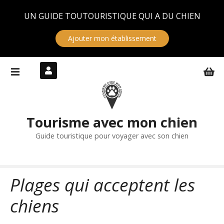
Panneau de gestion des cookies
UN GUIDE TOUTOURISTIQUE QUI A DU CHIEN
Ajouter mon établissement
S
k
i
p
t
Tourisme avec mon chien
o
c
Guide touristique pour voyager avec son chien
o
n
t
Plages qui acceptent les
e
n
chiens
t