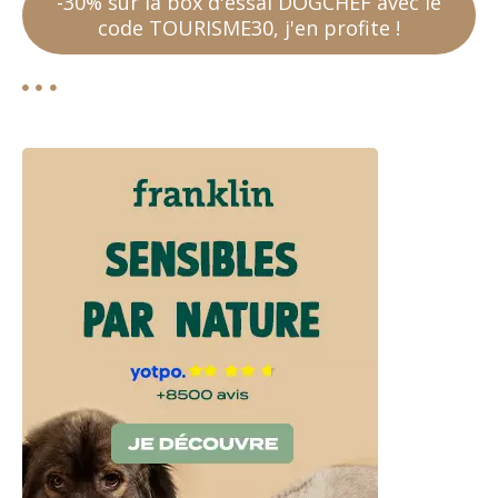
-30% sur la box d'essai DOGCHEF avec le
code TOURISME30, j'en profite !