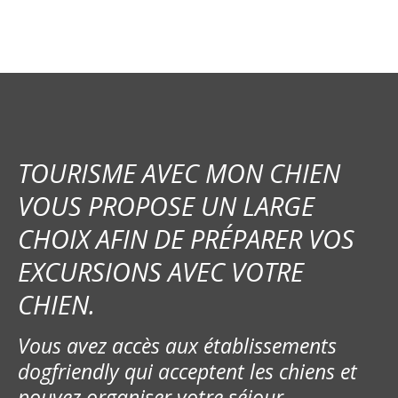
i
g
a
t
i
TOURISME AVEC MON CHIEN
o
VOUS PROPOSE UN LARGE
CHOIX AFIN DE PRÉPARER VOS
n
EXCURSIONS AVEC VOTRE
d
CHIEN.
e
Vous avez accès aux établissements
l
dogfriendly qui acceptent les chiens et
’
pouvez organiser votre séjour.