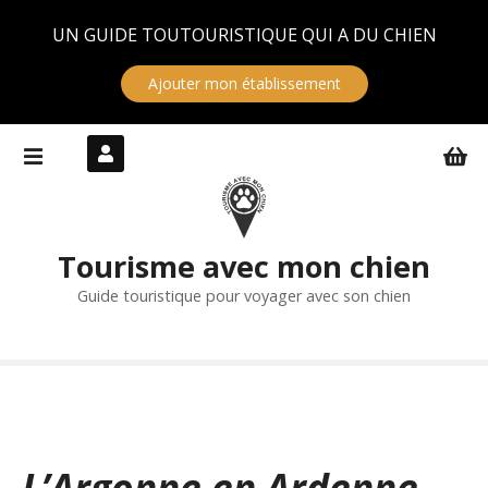
Panneau de gestion des cookies
UN GUIDE TOUTOURISTIQUE QUI A DU CHIEN
Ajouter mon établissement
S
k
i
p
t
Tourisme avec mon chien
o
c
Guide touristique pour voyager avec son chien
o
n
t
e
n
t
L’Argonne en Ardenne