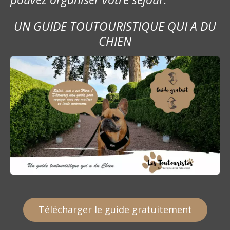
a
UN GUIDE TOUTOURISTIQUE QUI A DU
r
CHIEN
t
i
c
l
e
Télécharger le guide gratuitement