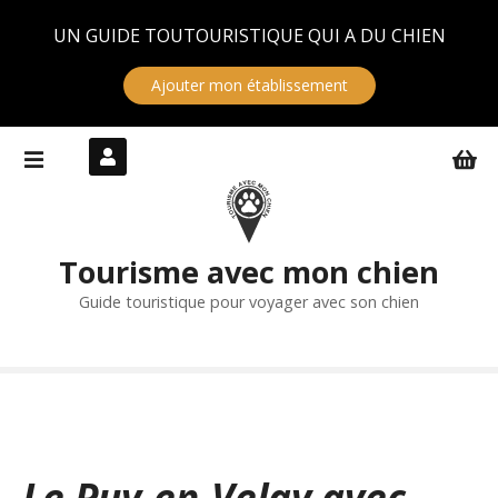
Panneau de gestion des cookies
UN GUIDE TOUTOURISTIQUE QUI A DU CHIEN
Ajouter mon établissement
S
k
i
p
t
Tourisme avec mon chien
o
c
Guide touristique pour voyager avec son chien
o
n
t
e
n
t
Le Puy-en-Velay avec