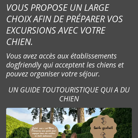
o
VOUS PROPOSE UN LARGE
CHOIX AFIN DE PRÉPARER VOS
n
EXCURSIONS AVEC VOTRE
d
CHIEN.
e
Vous avez accès aux établissements
l
dogfriendly qui acceptent les chiens et
’
pouvez organiser votre séjour.
a
UN GUIDE TOUTOURISTIQUE QUI A DU
r
CHIEN
t
i
c