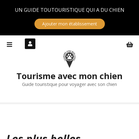
Panneau de gestion des cookies
UN GUIDE TOUTOURISTIQUE QUI A DU CHIEN
Ajouter mon établissement
S
k
i
p
t
Tourisme avec mon chien
o
c
Guide touristique pour voyager avec son chien
o
n
t
e
n
t
Les plus belles