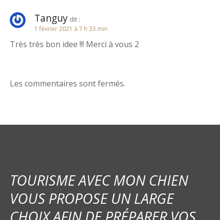
n
Tanguy
dit :
1 février 2021 à 7 h 33 min
d
Très très bon idee !!! Merci à vous 2
e
l
Les commentaires sont fermés.
’
a
r
t
i
TOURISME AVEC MON CHIEN
c
VOUS PROPOSE UN LARGE
CHOIX AFIN DE PRÉPARER VOS
l