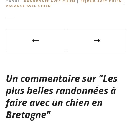
TAGUÉ
RANDONNÉE AVEC CHIEN
|
SÉJOUR AVEC CHIEN
|
VACANCE AVEC CHIEN
N
a
v
i
Un commentaire sur "
Les
g
plus belles randonnées à
a
faire avec un chien en
t
Bretagne
"
i
o