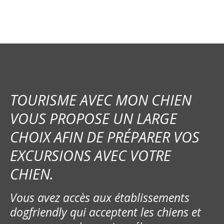
v
i
g
a
t
TOURISME AVEC MON CHIEN
VOUS PROPOSE UN LARGE
i
CHOIX AFIN DE PRÉPARER VOS
o
EXCURSIONS AVEC VOTRE
n
CHIEN.
d
Vous avez accès aux établissements
e
dogfriendly qui acceptent les chiens et
s