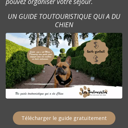
pouvez organiser votre séjour.
m
UN GUIDE TOUTOURISTIQUE QUI A DU
e
CHIEN
s
s
a
g
e
s
Télécharger le guide gratuitement