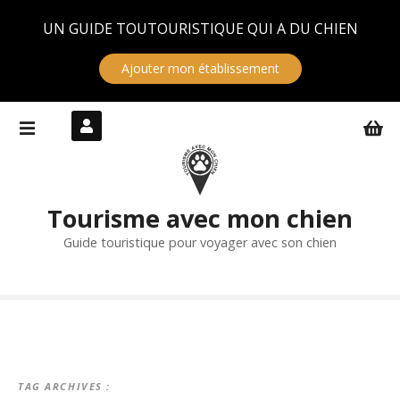
Panneau de gestion des cookies
UN GUIDE TOUTOURISTIQUE QUI A DU CHIEN
Ajouter mon établissement
S
k
i
p
t
Tourisme avec mon chien
o
c
Guide touristique pour voyager avec son chien
o
n
t
e
n
t
TAG ARCHIVES :