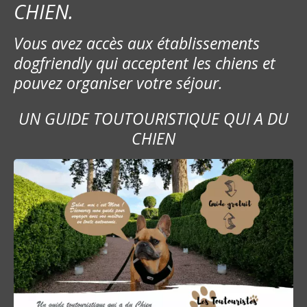
CHIEN.
e
Vous avez accès aux établissements
l
dogfriendly qui acceptent les chiens et
’
pouvez organiser votre séjour.
a
UN GUIDE TOUTOURISTIQUE QUI A DU
r
CHIEN
t
i
c
l
e