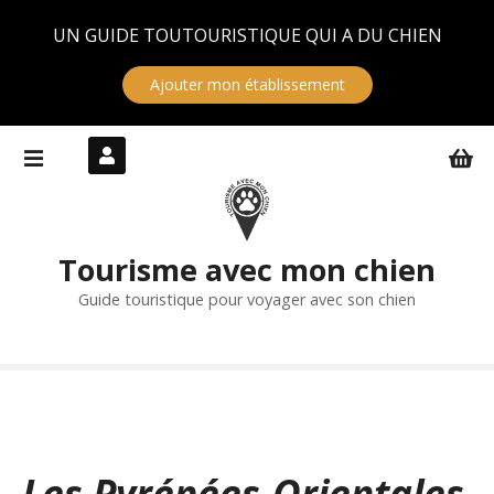
Panneau de gestion des cookies
UN GUIDE TOUTOURISTIQUE QUI A DU CHIEN
Ajouter mon établissement
S
k
i
p
t
Tourisme avec mon chien
o
c
Guide touristique pour voyager avec son chien
o
n
t
e
n
t
Les Pyrénées-Orientales