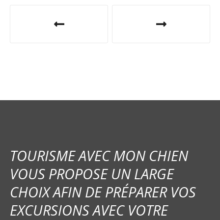
N
a
v
i
g
a
t
i
TOURISME AVEC MON CHIEN
o
VOUS PROPOSE UN LARGE
CHOIX AFIN DE PRÉPARER VOS
n
EXCURSIONS AVEC VOTRE
d