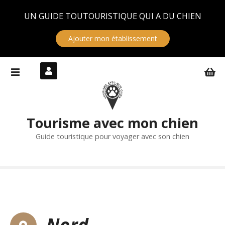
Panneau de gestion des cookies
UN GUIDE TOUTOURISTIQUE QUI A DU CHIEN
Ajouter mon établissement
S
k
i
p
t
Tourisme avec mon chien
o
c
Guide touristique pour voyager avec son chien
o
n
t
e
n
t
Nord