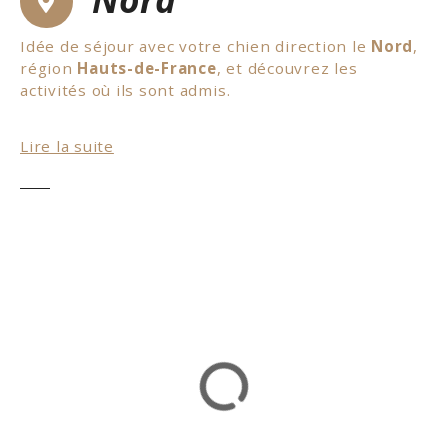
Idée de séjour avec votre chien direction le
Nord
,
région
Hauts-de-France
, et découvrez les
activités où ils sont admis.
Pour commencer on vous propose une idée
Lire la suite
découverte et de flâner dans la ville de Condé-sur-
l’Escaut. Elle est célèbre pour son double système
de défense, c’est une étape importante sur la
route régionale des villes fortifiées. De plus si
vous préférez les musées, vous pourrez accéder
au
fort de Leveau
. Les chiens tenus en laisse sont
autorisés. Il y également des très beaux parcs à
découvrir. N’hésitez pas à consulter notre carte
toutouristique afin de découvrir ce joli
département. En conclusion, vous passerez un
excellent
séjour
dans le
Nord
en compagnie de
votre chien.