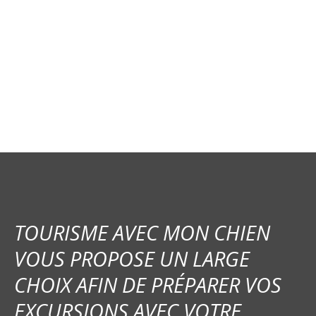
v
i
g
a
t
i
o
n
TOURISME AVEC MON CHIEN
d
VOUS PROPOSE UN LARGE
e
CHOIX AFIN DE PRÉPARER VOS
s
EXCURSIONS AVEC VOTRE