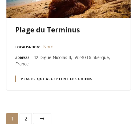
Plage du Terminus
Nord
LOCALISATION
42 Digue Nicolas II, 59240 Dunkerque,
ADRESSE
France
PLAGES QUI ACCEPTENT LES CHIENS
N
1
2
a