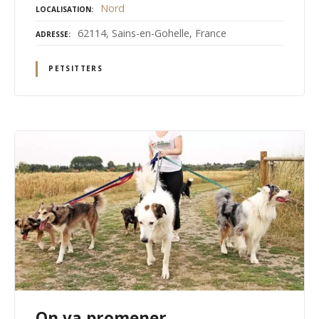
Nord
LOCALISATION
62114, Sains-en-Gohelle, France
ADRESSE
PETSITTERS
On va promener