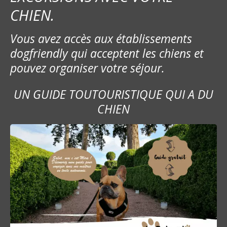
m
CHIEN.
e
Vous avez accès aux établissements
s
dogfriendly qui acceptent les chiens et
pouvez organiser votre séjour.
s
a
UN GUIDE TOUTOURISTIQUE QUI A DU
CHIEN
g
e
s