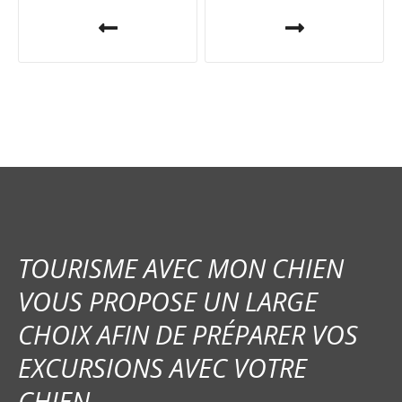
N
a
v
i
g
a
t
i
TOURISME AVEC MON CHIEN
o
VOUS PROPOSE UN LARGE
CHOIX AFIN DE PRÉPARER VOS
n
EXCURSIONS AVEC VOTRE
d
CHIEN.