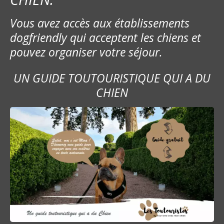
e
Vous avez accès aux établissements
l
dogfriendly qui acceptent les chiens et
’
pouvez organiser votre séjour.
a
UN GUIDE TOUTOURISTIQUE QUI A DU
r
CHIEN
t
i
c
l
e