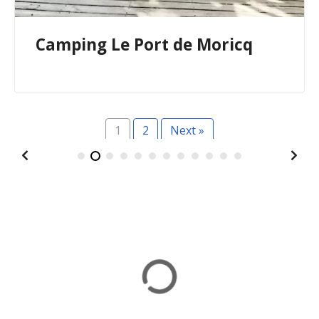
cq
Camping Le Clos du Bourg
1
2
Next »