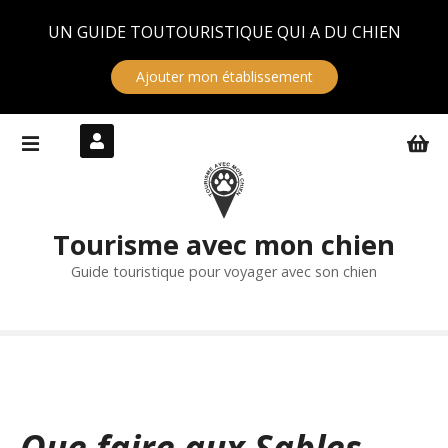
Panneau de gestion des cookies
UN GUIDE TOUTOURISTIQUE QUI A DU CHIEN
Ajouter mon établissement
S
k
i
p
t
Tourisme avec mon chien
o
c
Guide touristique pour voyager avec son chien
o
n
t
e
n
t
Que faire aux Sables