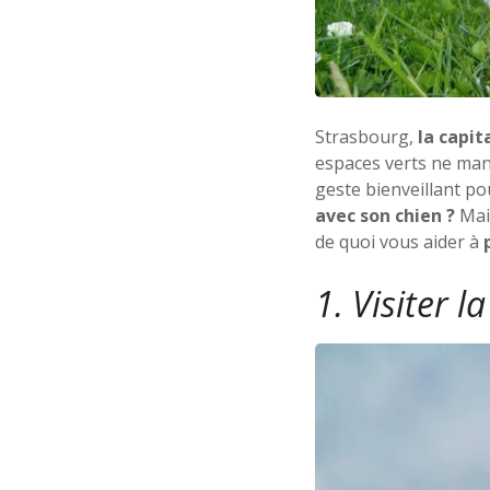
Strasbourg,
la capit
espaces verts ne manq
geste bienveillant po
avec son chien ?
Mai
de quoi vous aider à
1. Visiter l