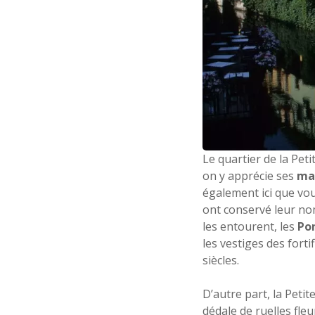
Le quartier de la Peti
on y apprécie ses
mai
également ici que vo
ont conservé leur nom 
les entourent, les
Pon
les vestiges des forti
siècles.
D’autre part, la Peti
dédale de ruelles fle