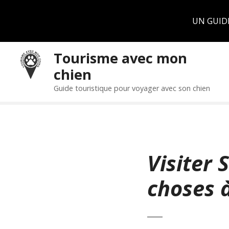
Panneau de gestion des cookies
UN GUID
S
Tourisme avec mon
k
chien
i
p
Guide touristique pour voyager avec son chien
t
o
c
o
n
Visiter 
t
e
choses 
n
t