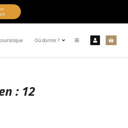
on
ent
touristique
Où dormir ?
en : 12