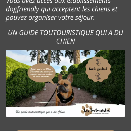
Vous avez accès aux établissements
l
dogfriendly qui acceptent les chiens et
’
pouvez organiser votre séjour.
a
UN GUIDE TOUTOURISTIQUE QUI A DU
r
CHIEN
t
i
c
l
e