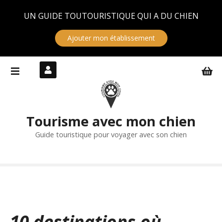
Panneau de gestion des cookies
UN GUIDE TOUTOURISTIQUE QUI A DU CHIEN
Ajouter mon établissement
S
k
i
p
t
Tourisme avec mon chien
o
c
Guide touristique pour voyager avec son chien
o
n
t
e
n
t
10 destinations où