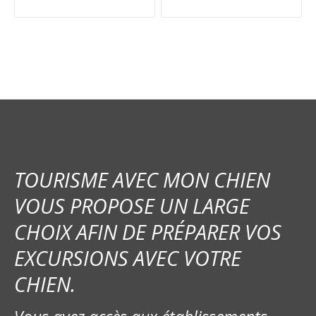
a
v
i
g
a
t
i
TOURISME AVEC MON CHIEN
o
VOUS PROPOSE UN LARGE
CHOIX AFIN DE PRÉPARER VOS
n
EXCURSIONS AVEC VOTRE
d
CHIEN.
e