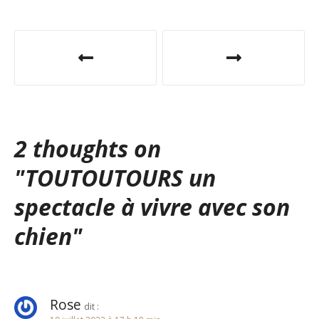
N
a
v
i
2 thoughts on
g
"
TOUTOUTOURS un
a
spectacle à vivre avec son
t
chien
"
i
o
n
Rose
dit :