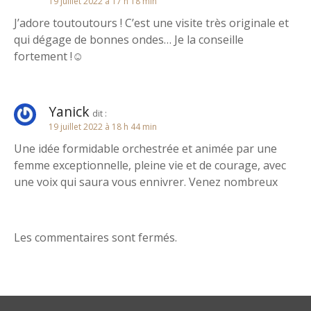
19 juillet 2022 à 17 h 18 min
d
J’adore toutoutours ! C’est une visite très originale et
e
qui dégage de bonnes ondes… Je la conseille
fortement !☺️
l
’
Yanick
dit :
a
19 juillet 2022 à 18 h 44 min
r
Une idée formidable orchestrée et animée par une
femme exceptionnelle, pleine vie et de courage, avec
t
une voix qui saura vous ennivrer. Venez nombreux
i
c
Les commentaires sont fermés.
l
e