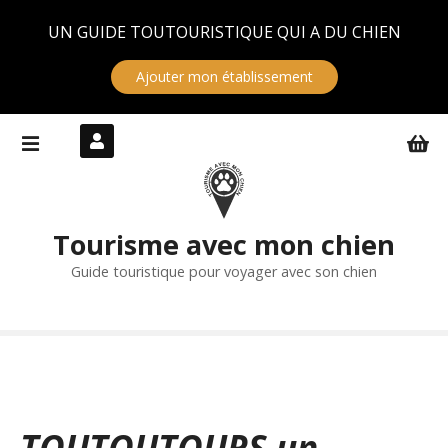
Panneau de gestion des cookies
UN GUIDE TOUTOURISTIQUE QUI A DU CHIEN
Ajouter mon établissement
S
k
i
p
t
Tourisme avec mon chien
o
c
Guide touristique pour voyager avec son chien
o
n
t
e
n
t
TOUTOUTOURS un