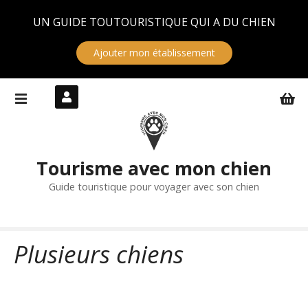
Panneau de gestion des cookies
UN GUIDE TOUTOURISTIQUE QUI A DU CHIEN
Ajouter mon établissement
S
k
i
p
t
Tourisme avec mon chien
o
c
Guide touristique pour voyager avec son chien
o
n
t
Plusieurs chiens
e
n
t