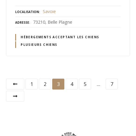
Savoie
LOCALISATION
73210, Belle Plagne
ADRESSE
HÉBERGEMENTS ACCEPTANT LES CHIENS
PLUSIEURS CHIENS
N
1
2
3
4
5
…
7
a
v
i
g